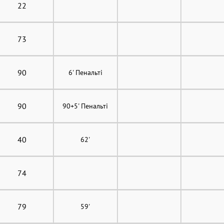
22
73
90
6' Пенальті
90
90+5' Пенальті
40
62'
74
79
59'