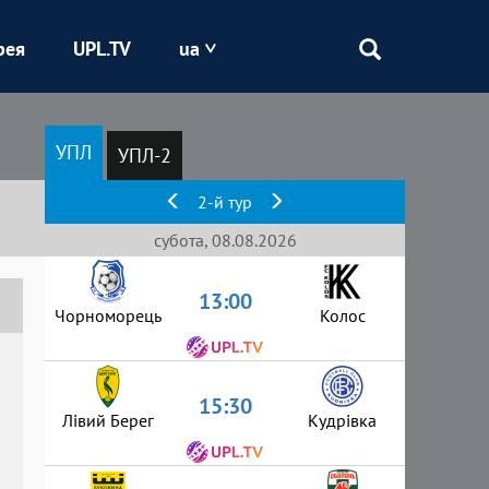
рея
UPL.TV
ua
Епіцентр
УПЛ
УПЛ-2
Кривбас
2-й тур
Оболонь
субота, 08.08.2026
13:00
Шахтар
Чорноморець
Колос
15:30
Лівий Берег
Кудрівка