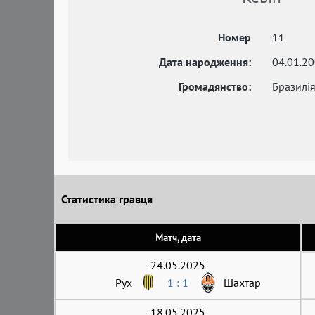
Номер
11
Дата народження:
04.01.2
Громадянство:
Бразилі
Статистика гравця
Матч, дата
24.05.2025
Рух
1 : 1
Шахтар
18.05.2025