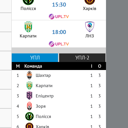
15:30
Полісся
Харків
18:00
Карпати
ЛНЗ
УПЛ
УПЛ-2
М
Команда
І
О
1
Шахтар
1
3
2
Карпати
1
3
3
Епіцентр
1
3
4
Зоря
1
3
5
Полісся
1
3
6
Харків
1
3