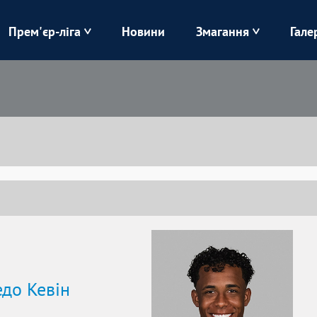
Прем'єр-ліга
Новини
Змагання
Гале
Верес
Динамо
Карпати
Колос
Лівий Берег
ЛНЗ
Харків
Чорноморець
до Кевін