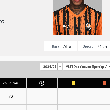
003
я
Вага:
Зріст:
76 кг
176 см
2024/25
VBET Українська Премʼєр-Ліг
хв. на полі
73