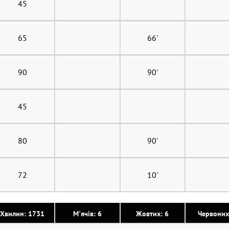
45
65
66'
90
90'
45
80
90'
72
10'
Хвилин: 1731
М'ячів: 6
Жовтих: 6
Червоних