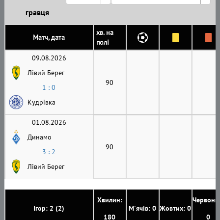
гравця
хв. на
Матч, дата
полі
09.08.2026
Лівий Берег
90
1 : 0
Кудрівка
01.08.2026
Динамо
90
3 : 2
Лівий Берег
Хвилин:
Червони
Ігор: 2 (2)
М'ячів: 0
Жовтих: 0
180
0