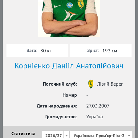
Вага:
Зріст:
80 кг
192 см
Корнієнко Данііл Анатолійович
Поточний клуб:
Лівий Берег
Номер
-
Дата народження:
27.03.2007
Громадянство:
Україна
Статистика
2026/27
Українська Премʼєр-Ліга-2