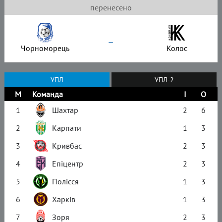
перенесено
–
Чорноморець
Колос
УПЛ
УПЛ-2
М
Команда
І
О
1
Шахтар
2
6
2
Карпати
1
3
3
Кривбас
2
3
4
Епіцентр
2
3
5
Полісся
1
3
6
Харків
1
3
7
Зоря
2
3