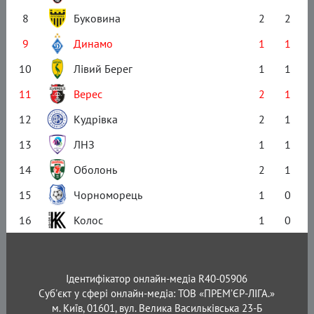
8
Буковина
2
2
9
Динамо
1
1
10
Лівий Берег
1
1
11
Верес
2
1
12
Кудрівка
2
1
13
ЛНЗ
1
1
14
Оболонь
2
1
15
Чорноморець
1
0
16
Колос
1
0
Ідентифікатор онлайн-медіа R40-05906
Суб'єкт у сфері онлайн-медіа: ТОВ «ПРЕМ’ЄР-ЛІГА.»
м. Київ, 01601, вул. Велика Васильківська 23-Б