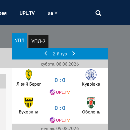
рея
UPL.TV
ua
Епіцентр
УПЛ
УПЛ-2
Кривбас
2-й тур
Оболонь
субота, 08.08.2026
0 : 0
Шахтар
Лівий Берег
Кудрівка
0 : 0
Буковина
Оболонь
неділя, 09.08.2026