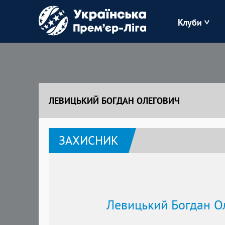
Клуби
Буковина
Зоря
ЛЕВИЦЬКИЙ БОГДАН ОЛЕГОВИЧ
Кудрівка
ЗАХИСНИК
Полісся
Левицький Богдан О