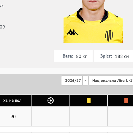
ух
009
Вага:
Зріст:
80 кг
188 см
2026/27
Національна Ліга U-1
хв. на полі
90