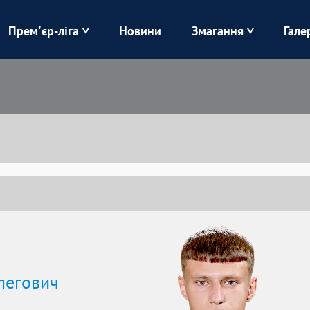
Прем'єр-ліга
Новини
Змагання
Гале
Верес
Динамо
Карпати
Колос
Лівий Берег
ЛНЗ
Харків
Чорноморець
легович