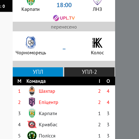
18:00
: 0
Карпати
ЛНЗ
перенесено
–
Чорноморець
Колос
УПЛ
УПЛ-2
М
Команда
І
О
1
Шахтар
2
4
2
Епіцентр
2
4
3
Карпати
1
3
4
Кривбас
2
3
5
Полісся
1
3