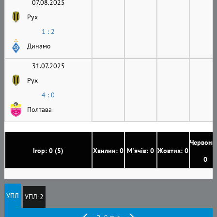
07.08.2025
Рух
1 : 2
Динамо
31.07.2025
Рух
4 : 0
Полтава
Червони
Ігор: 0 (5)
Хвилин: 0
М'ячів: 0
Жовтих: 0
0
УПЛ
УПЛ-2