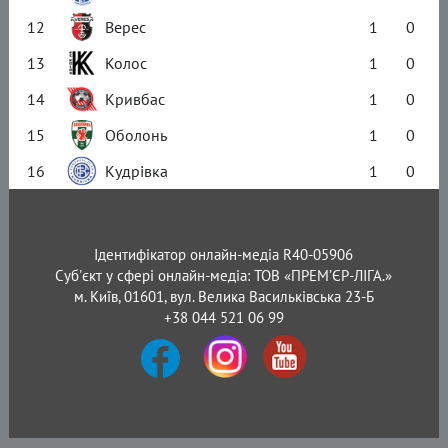
12
Верес
1
0
13
Колос
1
0
14
Кривбас
1
0
15
Оболонь
1
0
16
Кудрівка
1
0
Ідентифікатор онлайн-медіа R40-05906
Суб'єкт у сфері онлайн-медіа: ТОВ «ПРЕМ’ЄР-ЛІГА.»
м. Київ, 01601, вул. Велика Васильківська 23-Б
+38 044 521 06 99