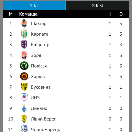
УПЛ
УПЛ-2
М
Команда
І
О
1
Шахтар
1
3
2
Карпати
1
3
3
Епіцентр
1
3
4
Зоря
1
3
5
Полісся
1
3
6
Харків
1
3
7
Буковина
1
1
8
ЛНЗ
1
1
9
Динамо
0
0
10
Лівий Берег
0
0
11
Чорноморець
1
0