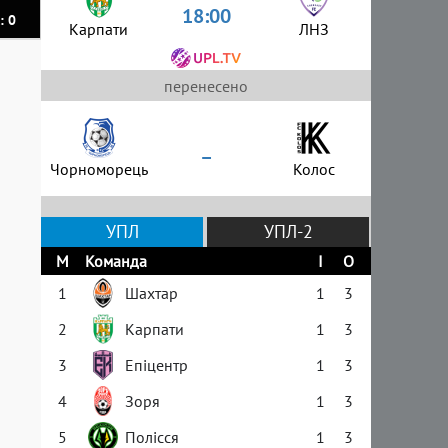
18:00
: 0
Карпати
ЛНЗ
перенесено
–
Чорноморець
Колос
УПЛ
УПЛ-2
М
Команда
І
О
1
Шахтар
1
3
2
Карпати
1
3
3
Епіцентр
1
3
4
Зоря
1
3
5
Полісся
1
3