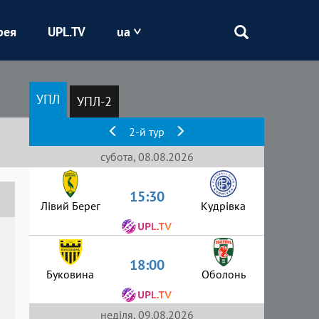
рея
UPL.TV
ua
Епіцентр
УПЛ
УПЛ-2
Кривбас
2-й тур
Оболонь
субота, 08.08.2026
15:30
Шахтар
Лівий Берег
Кудрівка
18:00
Буковина
Оболонь
неділя, 09.08.2026