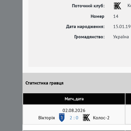
К
Поточний клуб:
Номер
14
Дата народження:
15.01.1
Громадянство:
Україна
Статистика гравця
Матч, дата
02.08.2026
Вікторія
2 : 0
Колос-2