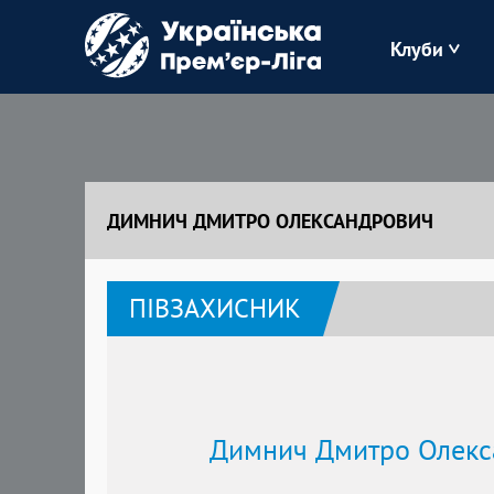
Клуби
Буковина
Зоря
ДИМНИЧ ДМИТРО ОЛЕКСАНДРОВИЧ
Кудрівка
ПІВЗАХИСНИК
Полісся
Димнич Дмитро Олекс