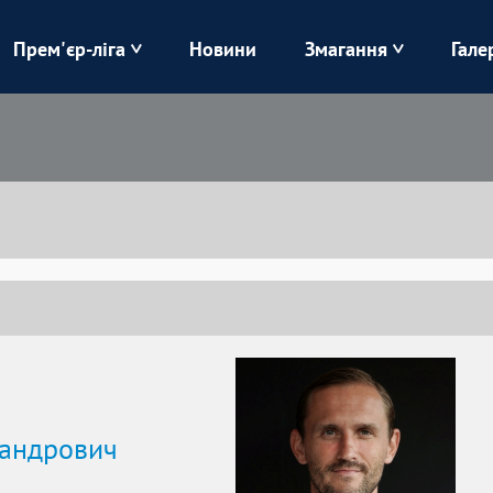
Прем'єр-ліга
Новини
Змагання
Гале
Верес
Динамо
Карпати
Колос
Лівий Берег
ЛНЗ
Харків
Чорноморець
андрович