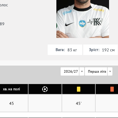
олос
989
Вага:
Зріст:
83 кг
192 см
2026/27
Перша ліга
хв. на полі
45
45'