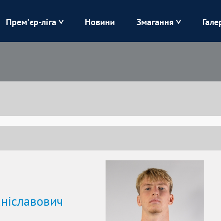
Прем'єр-ліга
Новини
Змагання
Гале
Верес
Динамо
Карпати
Колос
Лівий Берег
ЛНЗ
Харків
Чорноморець
аніславович