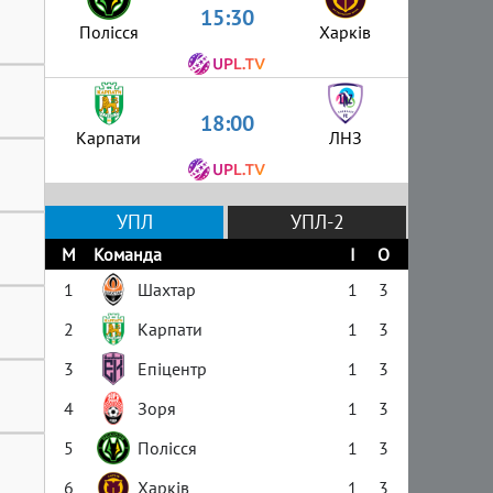
15:30
Полісся
Харків
18:00
Карпати
ЛНЗ
УПЛ
УПЛ-2
М
Команда
І
О
1
Шахтар
1
3
2
Карпати
1
3
3
Епіцентр
1
3
4
Зоря
1
3
5
Полісся
1
3
6
Харків
1
3