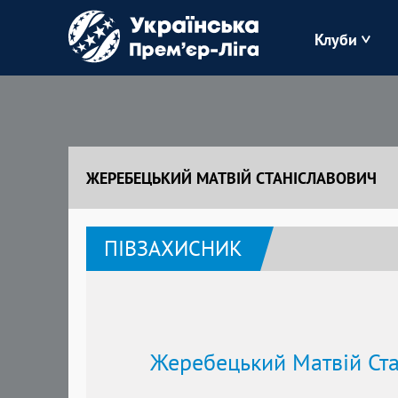
Клуби
Буковина
Зоря
ЖЕРЕБЕЦЬКИЙ МАТВІЙ СТАНІСЛАВОВИЧ
Кудрівка
ПІВЗАХИСНИК
Полісся
Жеребецький Матвій Ст