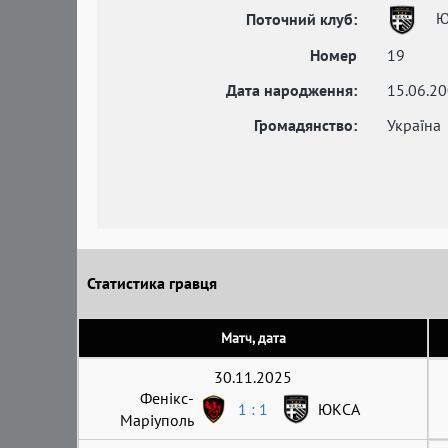
Ю
Поточний клуб:
Номер
19
Дата народження:
15.06.2
Громадянство:
Україна
Статистика гравця
Матч, дата
30.11.2025
Фенікс-
1 : 1
ЮКСА
Маріуполь