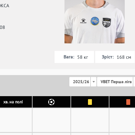
КСА
008
Вага:
Зріст:
58 кг
168 см
2025/26
VBET Перша ліга
хв. на полі