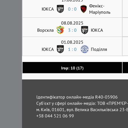
Фенікс-
ЮКСА
0 : 0
Маріуполь
08.08.2025
Ворскла
3 : 0
ЮКСА
01.08.2025
ЮКСА
1 : 0
Поділля
Ігор: 10 (17)
Ідентифікатор онлайн-медіа R40-05906
Суб'єкт у сфері онлайн-медіа: ТОВ «ПРЕМ’ЄР-
м. Київ, 01601, вул. Велика Васильківська 23-
+38 044 521 06 99