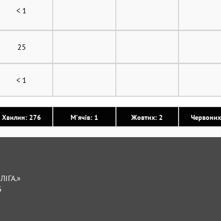
< 1
25
< 1
Хвилин: 276
М'ячів: 1
Жовтих: 2
Червоних
ЛІГА.»
Б