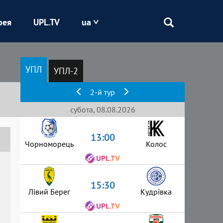
рея
UPL.TV
ua
Епіцентр
УПЛ
УПЛ-2
Кривбас
2-й тур
Оболонь
субота, 08.08.2026
13:00
Шахтар
Чорноморець
Колос
15:30
Лівий Берег
Кудрівка