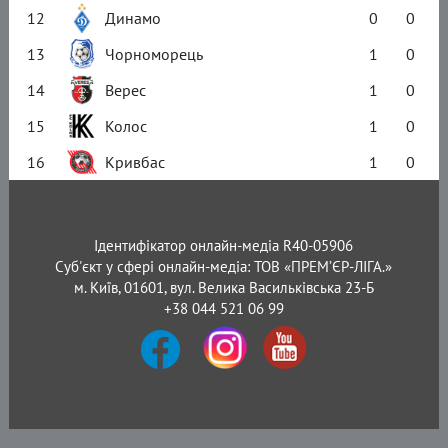
12
Динамо
0
0
13
Чорноморець
1
0
14
Верес
1
0
15
Колос
1
0
16
Кривбас
1
0
Ідентифікатор онлайн-медіа R40-05906
Суб'єкт у сфері онлайн-медіа: ТОВ «ПРЕМ’ЄР-ЛІГА.»
м. Київ, 01601, вул. Велика Васильківська 23-Б
+38 044 521 06 99