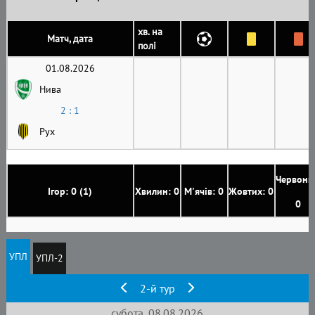
хв. на
Матч, дата
полі
01.08.2026
Нива
2 : 1
Рух
Червони
Ігор: 0 (1)
Хвилин: 0
М'ячів: 0
Жовтих: 0
0
УПЛ
УПЛ-2
2-й тур
субота, 08.08.2026