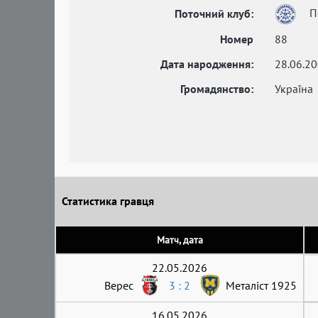
П
Поточний клуб:
Номер
88
Дата народження:
28.06.2
Громадянство:
Україна
Статистика гравця
Матч, дата
22.05.2026
Верес
3 : 2
Металіст 1925
16.05.2026