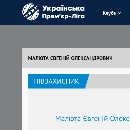
Клуби
Буковина
Зоря
МАЛЮТА ЄВГЕНІЙ ОЛЕКСАНДРОВИЧ
Кудрівка
ПІВЗАХИСНИК
Полісся
Малюта Євгеній Олек