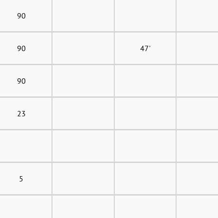
90
90
47'
90
23
5