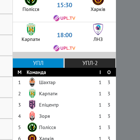
15:30
Полісся
Харків
18:00
Карпати
ЛНЗ
УПЛ
УПЛ-2
М
Команда
І
О
1
Шахтар
1
3
2
Карпати
1
3
3
Епіцентр
1
3
4
Зоря
1
3
5
Полісся
1
3
6
Харків
1
3