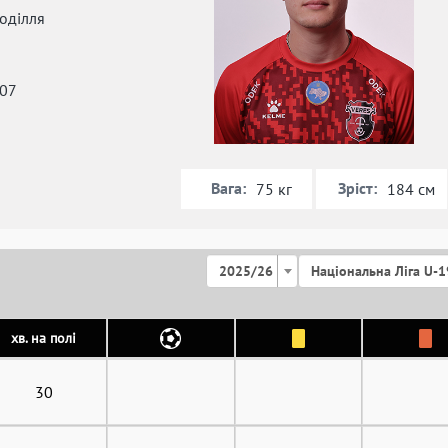
оділля
007
Вага:
Зріст:
75 кг
184 см
2025/26
Національна Ліга U-1
хв. на полі
30