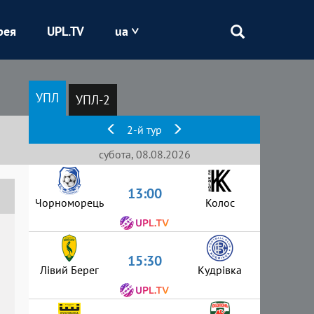
рея
UPL.TV
ua
Епіцентр
УПЛ
УПЛ-2
Кривбас
2-й тур
Оболонь
субота, 08.08.2026
13:00
Шахтар
Чорноморець
Колос
15:30
Лівий Берег
Кудрівка