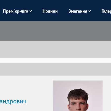
Прем'єр-ліга
Новини
Змагання
Гале
Верес
Динамо
Карпати
Колос
Лівий Берег
ЛНЗ
Харків
Чорноморець
сандрович