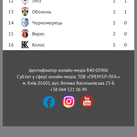
12
ЛНЗ
1
1
13
Оболонь
2
1
14
Чорноморець
1
0
15
Верес
2
0
16
Колос
1
0
Ідентифікатор онлайн-медіа R40-05906
Суб'єкт у сфері онлайн-медіа: ТОВ «ПРЕМ’ЄР-ЛІГА.»
м. Київ, 01601, вул. Велика Васильківська 23-Б
+38 044 521 06 99