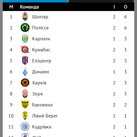
М
Команда
І
О
1
Шахтар
2
6
2
Полісся
2
6
3
Карпати
1
3
4
Кривбас
2
3
5
Епіцентр
2
3
6
Динамо
1
3
7
Харків
2
3
8
Зоря
2
3
9
Буковина
2
2
10
Лівий Берег
1
1
11
Кудрівка
2
1