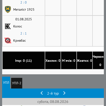
2 : 0
Металіст 1925
01.08.2025
Колос
2 : 1
Кривбас
Червони
Ігор: 0 (11)
Хвилин: 0
М'ячів: 0
Жовтих: 0
0
УПЛ
УПЛ-2
2-й тур
субота, 08.08.2026