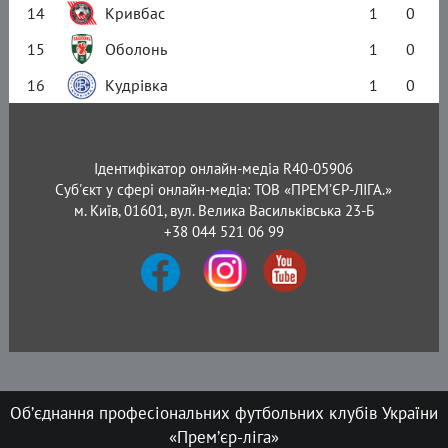
14
Кривбас
1
0
15
Оболонь
1
0
16
Кудрівка
1
0
Ідентифікатор онлайн-медіа R40-05906
Суб'єкт у сфері онлайн-медіа: ТОВ «ПРЕМ’ЄР-ЛІГА.»
м. Київ, 01601, вул. Велика Васильківська 23-Б
+38 044 521 06 99
Об’єднання професіональних футбольних клубів України
«Прем’єр-ліга»