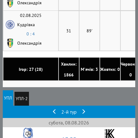
Олександрія
02.08.2025
Кудрівка
31
89'
0 : 4
Олександрія
Хвилин:
Червони
Ігор: 27 (28)
М'ячів: 3
Жовтих: 0
1866
0
УПЛ
УПЛ-2
2-й тур
субота, 08.08.2026