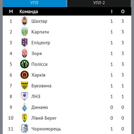
УПЛ
УПЛ-2
М
Команда
І
О
1
Шахтар
1
3
2
Карпати
1
3
3
Епіцентр
1
3
4
Зоря
1
3
5
Полісся
1
3
6
Харків
1
3
7
Буковина
1
1
8
ЛНЗ
1
1
9
Динамо
0
0
10
Лівий Берег
0
0
11
Чорноморець
1
0