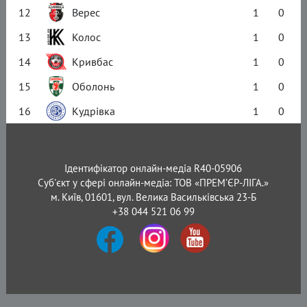
12
Верес
1
0
13
Колос
1
0
14
Кривбас
1
0
15
Оболонь
1
0
16
Кудрівка
1
0
Ідентифікатор онлайн-медіа R40-05906
Суб'єкт у сфері онлайн-медіа: ТОВ «ПРЕМ’ЄР-ЛІГА.»
м. Київ, 01601, вул. Велика Васильківська 23-Б
+38 044 521 06 99