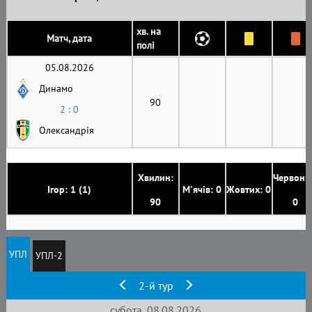
хв. на
Матч, дата
полі
05.08.2026
Динамо
90
2 : 0
Олександрія
Хвилин:
Червони
Ігор: 1 (1)
М'ячів: 0
Жовтих: 0
90
0
УПЛ
УПЛ-2
2-й тур
субота, 08.08.2026