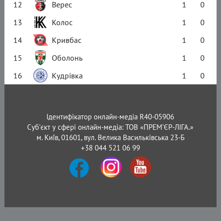
12
Верес
1
0
13
Колос
1
0
14
Кривбас
1
0
15
Оболонь
1
0
16
Кудрівка
1
0
Ідентифікатор онлайн-медіа R40-05906
Суб'єкт у сфері онлайн-медіа: ТОВ «ПРЕМ’ЄР-ЛІГА.»
м. Київ, 01601, вул. Велика Васильківська 23-Б
+38 044 521 06 99