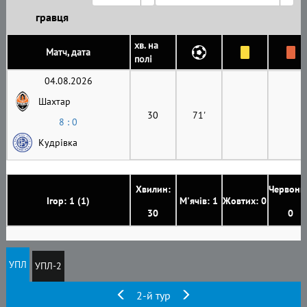
гравця
хв. на
Матч, дата
полі
04.08.2026
Шахтар
30
71'
8 : 0
Кудрівка
Хвилин:
Червони
Ігор: 1 (1)
М'ячів: 1
Жовтих: 0
30
0
УПЛ
УПЛ-2
2-й тур