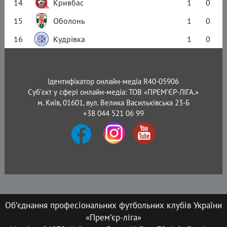
14
Кривбас
1
0
15
Оболонь
1
0
16
Кудрівка
1
0
Ідентифікатор онлайн-медіа R40-05906
Суб'єкт у сфері онлайн-медіа: ТОВ «ПРЕМ’ЄР-ЛІГА.»
м. Київ, 01601, вул. Велика Васильківська 23-Б
+38 044 521 06 99
Об’єднання професіональних футбольних клубів України
«Прем’єр-ліга»