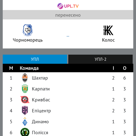
перенесено
–
Чорноморець
Колос
УПЛ
УПЛ-2
М
Команда
І
О
1
Шахтар
2
6
2
Карпати
1
3
3
Кривбас
2
3
4
Епіцентр
2
3
5
Динамо
1
3
6
Полісся
1
3