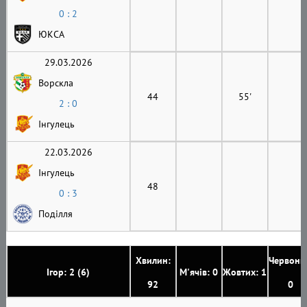
0 : 2
ЮКСА
29.03.2026
Ворскла
44
55'
2 : 0
Інгулець
22.03.2026
Інгулець
48
0 : 3
Поділля
Хвилин:
Червони
Ігор: 2 (6)
М'ячів: 0
Жовтих: 1
92
0