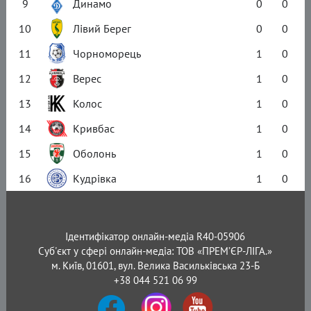
9
Динамо
0
0
10
Лівий Берег
0
0
11
Чорноморець
1
0
12
Верес
1
0
13
Колос
1
0
14
Кривбас
1
0
15
Оболонь
1
0
16
Кудрівка
1
0
Ідентифікатор онлайн-медіа R40-05906
Суб'єкт у сфері онлайн-медіа: ТОВ «ПРЕМ’ЄР-ЛІГА.»
м. Київ, 01601, вул. Велика Васильківська 23-Б
+38 044 521 06 99