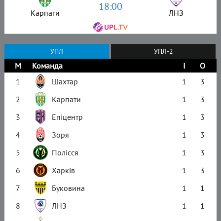
18:00
Карпати
ЛНЗ
УПЛ
УПЛ-2
М
Команда
І
О
1
Шахтар
1
3
2
Карпати
1
3
3
Епіцентр
1
3
4
Зоря
1
3
5
Полісся
1
3
6
Харків
1
3
7
Буковина
1
1
8
ЛНЗ
1
1