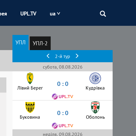
рея
UPL.TV
ua
Епіцентр
УПЛ
УПЛ-2
Кривбас
2-й тур
Оболонь
субота, 08.08.2026
0 : 0
Шахтар
Лівий Берег
Кудрівка
0 : 0
Буковина
Оболонь
неділя, 09.08.2026