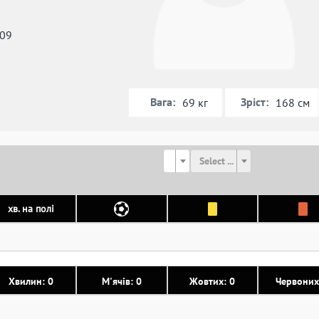
009
Вага:
Зріст:
69 кг
168 см
Select ...
хв. на полі
Хвилин: 0
М'ячів: 0
Жовтих: 0
Червоних