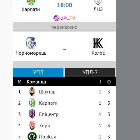
18:00
Карпати
ЛНЗ
перенесено
–
Чорноморець
Колос
УПЛ
УПЛ-2
М
Команда
І
О
1
Шахтар
1
3
2
Карпати
1
3
3
Епіцентр
1
3
4
Зоря
1
3
5
Полісся
1
3