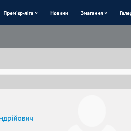
Прем'єр-ліга
Новини
Змагання
Гале
Верес
Динамо
Карпати
Колос
Лівий Берег
ЛНЗ
Харків
Чорноморець
ндрійович