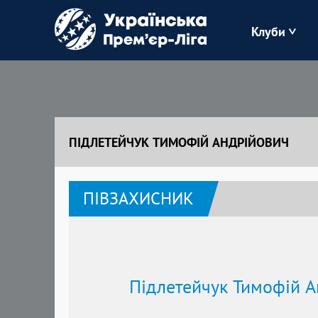
Клуби
Буковина
Зоря
ПІДЛЕТЕЙЧУК ТИМОФІЙ АНДРІЙОВИЧ
Кудрівка
ПІВЗАХИСНИК
Полісся
Підлетейчук Тимофій А