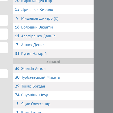
70
Кирюханцев Ігор
15
Дришлюк Кирило
9
Мишньов Дмитро (К)
16
Волошин Вікентій
11
Алефіренко Даниїл
7
Антюх Денис
31
Русин Назарій
Запасні
36
Жилкін Антон
30
Турбаєвський Микита
29
Токар Богдан
74
Снурніцин Ігор
5
Яцик Олександр
3
Боль Антон