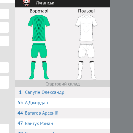
Луганськ
Воротарі
Польові
Стартовий склад
1
Сапутін Олександр
55
А.Джордан
44
Батагов Арсеній
47
Вантух Роман