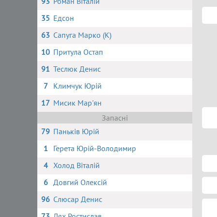
93
Роман Віталій
35
Едсон
63
Сапуга Марко (К)
10
Притула Остап
91
Теслюк Денис
7
Климчук Юрій
17
Мисик Мар'ян
Запасні
79
Паньків Юрій
1
Герета Юрій-Володимир
4
Холод Віталій
6
Довгий Олексій
96
Слюсар Денис
73
Лях Ростислав