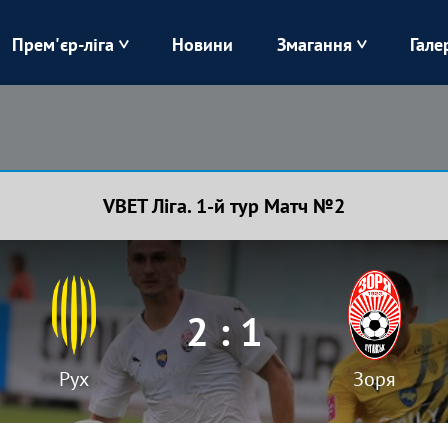
Прем'єр-ліга
Новини
Змагання
Гале
Верес
Динамо
Карпати
Колос
VBET Ліга. 1-й тур Матч №2
Лівий Берег
ЛНЗ
Харків
Чорноморець
2 : 1
Рух
Зоря