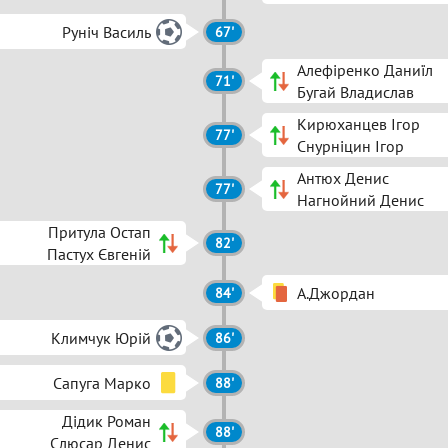
Руніч Василь
67'
Алефіренко Даниїл
71'
Бугай Владислав
Кирюханцев Ігор
77'
Снурніцин Ігор
Антюх Денис
77'
Нагнойний Денис
Притула Остап
82'
Пастух Євгеній
А.Джордан
84'
Климчук Юрій
86'
Сапуга Марко
88'
Дідик Роман
88'
Слюсар Денис