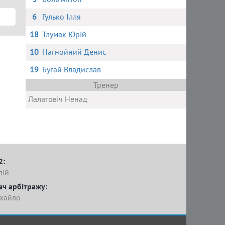
6
Гулько Ілля
18
Тлумак Юрій
10
Нагнойний Денис
19
Бугай Владислав
Тренер
Лалатовіч Ненад
2:
лій
ач арбітражу:
хайло