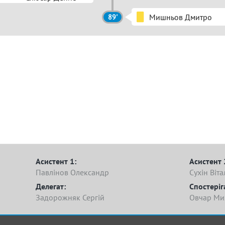
Мишньов Дмитро
89'
Асистент 1:
Асистент 
Павлінов Олександр
Сухін Віта
Делегат:
Спостеріг
Задорожняк Сергій
Овчар Ми