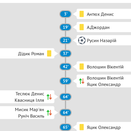
Антюх Денис
3'
А.Джордан
19'
Русин Назарій
21'
Дідик Роман
37'
Волошин Вікентій
42'
Волошин Вікентій
59'
Яцик Олександр
Теслюк Денис
64'
Квасниця Ілля
Мисик Мар'ян
64'
Руніч Василь
Яцик Олександр
65'