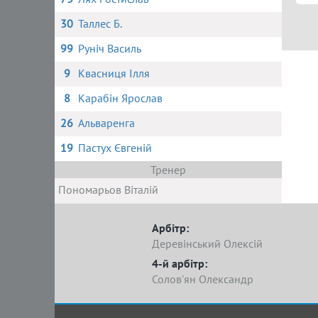
30
Таллес Б.
99
Руніч Василь
9
Квасниця Ілля
8
Карабін Ярослав
26
Альваренга
19
Пастух Євгеній
Тренер
Пономарьов Віталій
Арбітр:
Деревінський Олексій
4-й арбітр:
Солов'ян Олександр