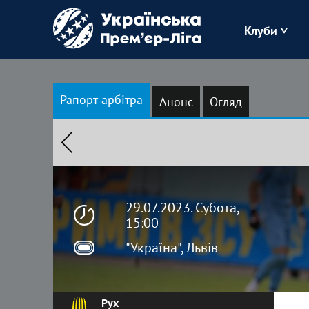
Клуби
Буковина
Рапорт арбітра
Анонс
Огляд
Зоря
Кудрівка
Полісся
29.07.2023. Субота,
15:00
"Україна", Львів
Рух