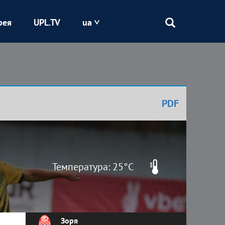
рея
UPL.TV
ua
Епіцентр
Кривбас
PDF
Оболонь
Шахтар
Температура: 25°C
Зоря