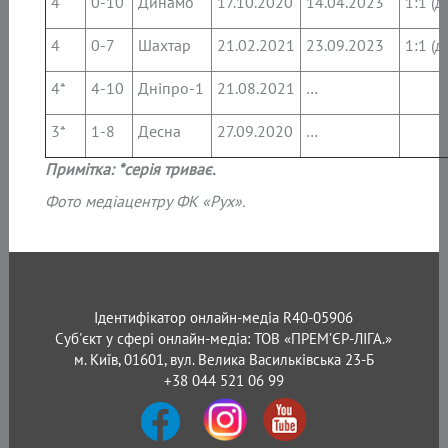
4
0-10
Динамо
17.10.2020
14.04.2023
1:1 (д
4
0-7
Шахтар
21.02.2021
23.09.2023
1:1 (д
4*
4-10
Дніпро-1
21.08.2021
…
3*
1-8
Десна
27.09.2020
…
Прим
ітка: *серія триває.
Фото медіацентру ФК «Рух».
Ідентифікатор онлайн-медіа R40-05906
Суб'єкт у сфері онлайн-медіа: ТОВ «ПРЕМ’ЄР-ЛІГА.»
м. Київ, 01601, вул. Велика Васильківська 23-Б
+38 044 521 06 99