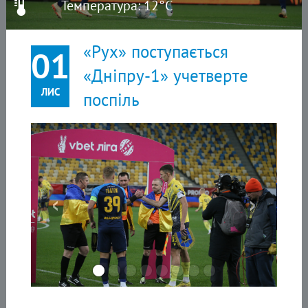
Температура: 12°C
«Рух» поступається
01
«Дніпру-1» учетверте
ЛИС
поспіль
‹
›