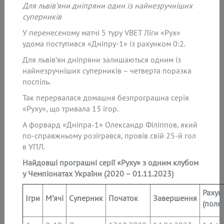
Для львів’яни дніпряни один із найнезручніших
суперників
У перенесеному матчі 5 туру VBET Ліги «Рух»
удома поступився «Дніпру-1» із рахунком 0:2.
Для львів’ян дніпряни залишаються одним із
найнезручніших суперників – четверта поразка
поспіль.
Так перервалася домашня безпрограшна серія
«Руху», що тривала 13 ігор.
А форвард «Дніпра-1» Олександр Філіппов, який
по-справжньому розігрався, провів свій 25-й гол
в УПЛ.
Найдовші програшні серії «Руху» з одним клубом
у Чемпіонатах України (2020 – 01.11.2023)
Рахун
Ігри
М’ячі
Суперник
Початок
Завершення
(поле)