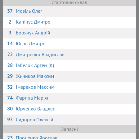
Стартовий склад
37
Мозіль Олег
2
Капінус Дмитро
9
Борячук Андрій
14
Юсов Дмитро
22
Дмитренко Владислав
28
Габелок Артем (К)
29
Жичиков Максим
32
Імереков Максим
74
Фарина Мар'ян
80
Юрченко Владлен
97
Сидоров Олексій
Запасні
23
Проценко Ярослав