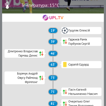
Температура: 15°C
19'
Гуцуляк Олексій
Гаджиєв Рамік
39'
Горбунов Сергій
Дмитренко Владислав
46'
Гармаш Денис
63'
Сарапій Едуард
Борячук Андрій
Овусу Раймонд
73'
Фрімпонг
Пасіч Євгеній
75'
Мельниченко Максим
Очеретько Олег
81'
Танчик Володимир