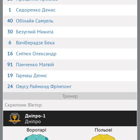
1
Сидоренко Денис
40
Обінайя Самуель
30
Безуглий Микита
6
Вачіберадзе Бека
16
Смітюх Олександр
91
Панченко Матвій
19
Гармаш Денис
24
Овусу Раймонд Фрімпонг
Тренер
Скрипник Віктор
Дніпро-1
Дніпро
Воротарі
Польові