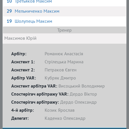
10
Третьяков Максим
29
Мельниченко Максим
19
Шолупець Максим
Тренер
Максимов Юрій
Арбітр:
Романюк Анастасія
Асистент 1:
Стрілецька Марина
Асистент 2:
Петраков Євген
Арбітр VAR:
Кубряк Дмитро
Асистент арбітра VAR:
Висоцький Володимир
Спостерігач арбітражу VAR:
Дердо Віктор
Спостерігач арбітражу:
Дердо Олександр
4-й арбітр:
Козик Ярослав
Делегат:
Каденко Олександр