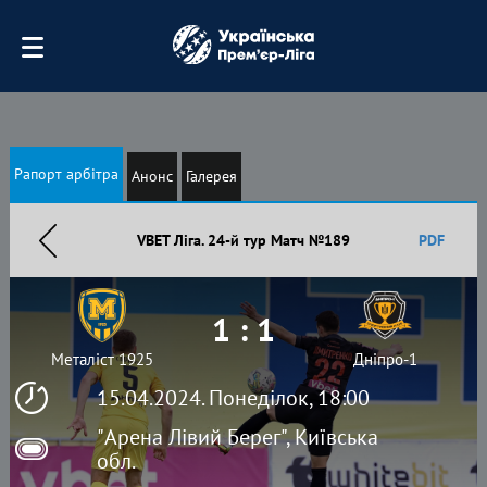
Рапорт арбітра
Анонс
Галерея
VBET Ліга. 24-й тур Матч №189
PDF
1 : 1
Металіст 1925
Дніпро-1
15.04.2024. Понеділок, 18:00
"Арена Лівий Берег", Київська
обл.