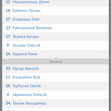
11
Мірошніченко Денис
18
Бабенко Руслан
27
Очеретько Олег
22
Рубчинський Валентин
17
Лєднєв Богдан
9
Гуцуляк Олексій
14
Гаджиєв Рамік
Запасні
33
Юрчук Валерій
12
Кінарейкін Яків
20
Горбунов Сергій
4
Авраменко Олексій
34
Танчик Володимир