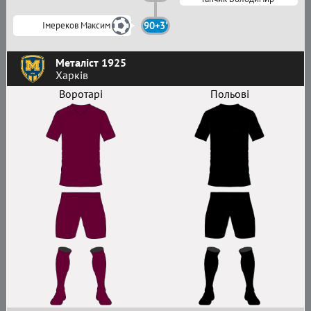
Імереков Максим
90+3'
Металіст 1925
Харків
Воротарі
Польові