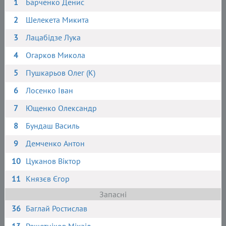
1
Барченко Денис
2
Шелекета Микита
3
Лацабідзе Лука
4
Огарков Микола
5
Пушкарьов Олег (К)
6
Лосенко Іван
7
Ющенко Олександр
8
Бундаш Василь
9
Демченко Антон
10
Цуканов Віктор
11
Князєв Єгор
Запасні
36
Баглай Ростислав