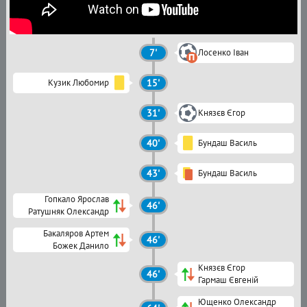
7'
Лосенко Іван
Кузик Любомир
15'
31'
Князєв Єгор
40'
Бундаш Василь
43'
Бундаш Василь
Гопкало Ярослав
46'
Ратушняк Олександр
Бакаляров Артем
46'
Божек Данило
Князєв Єгор
46'
Гармаш Євгеній
Ющенко Олександр