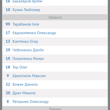
16
Бакаляров Артем
10
Кузик Любомир
Запасні
99
Тарабанов Ілля
17
Євдокименко Олександр
13
Каптенко Єгор
29
Чебоненко Даніїл
19
Пилипенко Роман
18
Тер Олег
9
Щекотилін Максим
22
Божек Данило
20
Драч Микита
8
Ратушняк Олександр
Тренер