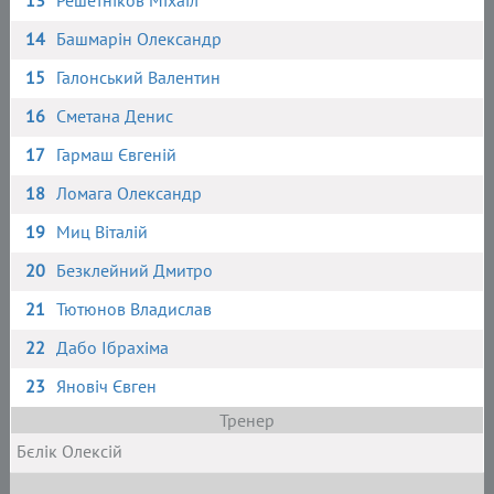
13
Решетніков Міхаіл
14
Башмарін Олександр
15
Галонський Валентин
16
Сметана Денис
17
Гармаш Євгеній
18
Ломага Олександр
19
Миц Віталій
20
Безклейний Дмитро
21
Тютюнов Владислав
22
Дабо Ібрахіма
23
Яновіч Євген
Тренер
Бєлік Олексій