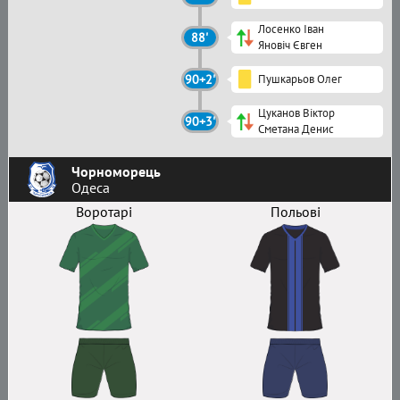
Лосенко Іван
88'
Яновіч Євген
90+2'
Пушкарьов Олег
Цуканов Віктор
90+3'
Сметана Денис
Чорноморець
Одеса
Воротарі
Польові