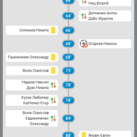
64'
Миц Віталій
Демченко Антон
64'
Дабо Ібрахіма
Ситников Микита
66'
68'
Огарков Микола
Пшеничнюк Олександр
68'
Вєнік Станіслав
73'
Марков Максим
78'
Драч Микита
Кузик Любомир
78'
Каптенко Єгор
Вєнік Станіслав
Євдокименко
84'
Олександр
88'
Яновіч Євген