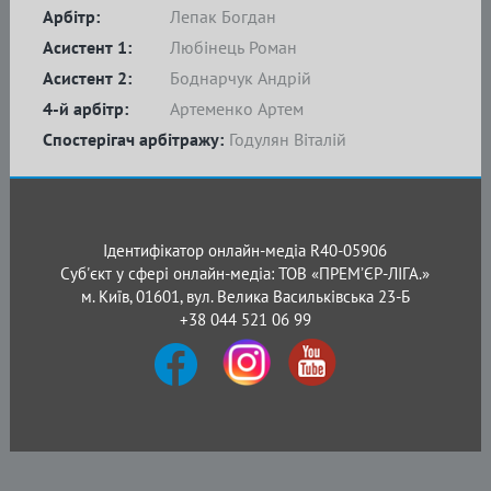
Арбітр:
Лепак Богдан
Асистент 1:
Любінець Роман
Асистент 2:
Боднарчук Андрій
4-й арбітр:
Артеменко Артем
Спостерігач арбітражу:
Годулян Віталій
Ідентифікатор онлайн-медіа R40-05906
Суб'єкт у сфері онлайн-медіа: ТОВ «ПРЕМ’ЄР-ЛІГА.»
м. Київ, 01601, вул. Велика Васильківська 23-Б
+38 044 521 06 99