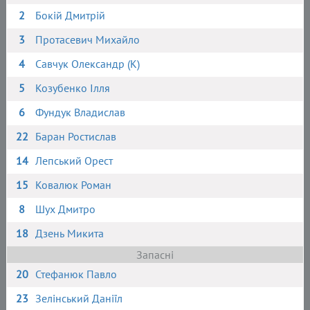
2
Бокій Дмитрій
3
Протасевич Михайло
4
Савчук Олександр (К)
5
Козубенко Ілля
6
Фундук Владислав
22
Баран Ростислав
14
Лепський Орест
15
Ковалюк Роман
8
Шух Дмитро
18
Дзень Микита
Запасні
20
Стефанюк Павло
23
Зелінський Даніїл