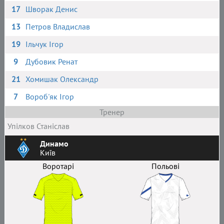
17
Шворак Денис
13
Петров Владислав
19
Ільчук Ігор
9
Дубовик Ренат
21
Хомишак Олександр
7
Вороб'як Ігор
Тренер
Упілков Станіслав
Динамо
Київ
Воротарі
Польові