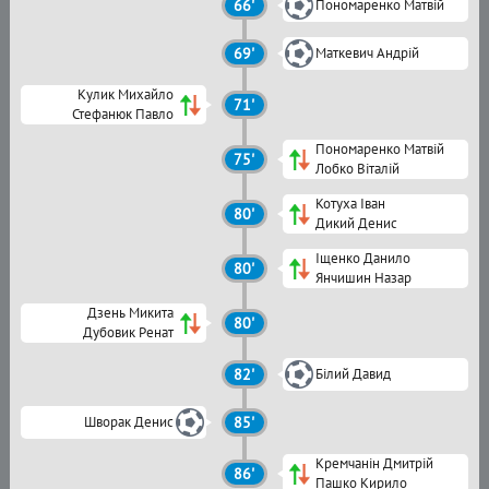
66'
Пономаренко Матвій
69'
Маткевич Андрій
Кулик Михайло
71'
Стефанюк Павло
Пономаренко Матвій
75'
Лобко Віталій
Котуха Іван
80'
Дикий Денис
Іщенко Данило
80'
Янчишин Назар
Дзень Микита
80'
Дубовик Ренат
82'
Білий Давид
Шворак Денис
85'
Кремчанін Дмитрій
86'
Пашко Кирило