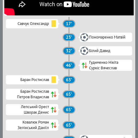
Савчук Олександр
17'
23'
Пономаренко Матвій
32'
Білий Давид
Гудименко Нікіта
46'
Суркіс Вячеслав
Баран Ростислав
63'
Баран Ростислав
65'
Петров Владислав
Лепський Орест
65'
Шворак Денис
Ковалюк Роман
65'
Зелінський Даніїл