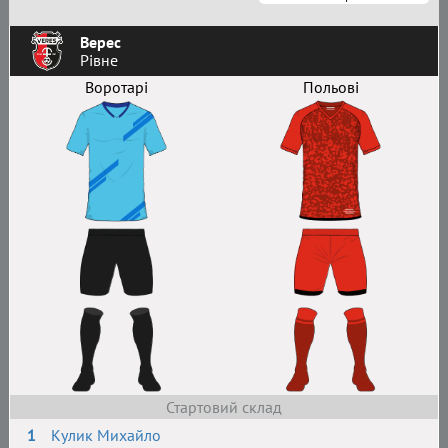
Верес
Рівне
Воротарі
Польові
Стартовий склад
1
Кулик Михайло