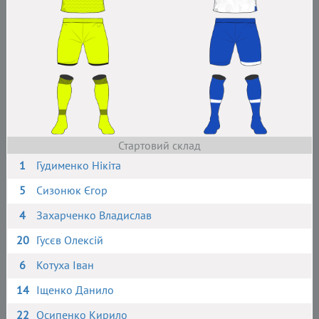
Стартовий склад
1
Гудименко Нікіта
5
Сизонюк Єгор
4
Захарченко Владислав
20
Гусєв Олексій
6
Котуха Іван
14
Іщенко Данило
22
Осипенко Кирило