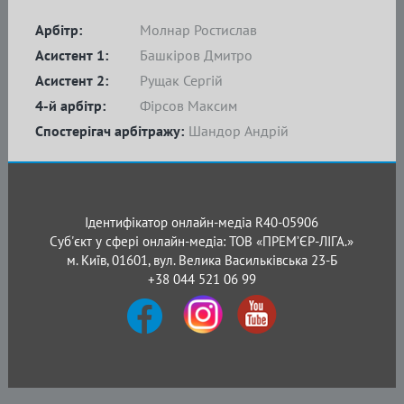
Арбітр:
Молнар Ростислав
Асистент 1:
Башкіров Дмитро
Асистент 2:
Рущак Сергій
4-й арбітр:
Фірсов Максим
Спостерігач арбітражу:
Шандор Андрій
Ідентифікатор онлайн-медіа R40-05906
Суб'єкт у сфері онлайн-медіа: ТОВ «ПРЕМ’ЄР-ЛІГА.»
м. Київ, 01601, вул. Велика Васильківська 23-Б
+38 044 521 06 99