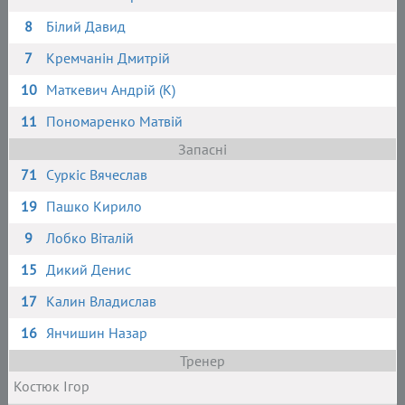
8
Білий Давид
7
Кремчанін Дмитрій
10
Маткевич Андрій (К)
11
Пономаренко Матвій
Запасні
71
Суркіс Вячеслав
19
Пашко Кирило
9
Лобко Віталій
15
Дикий Денис
17
Калин Владислав
16
Янчишин Назар
Тренер
Костюк Ігор