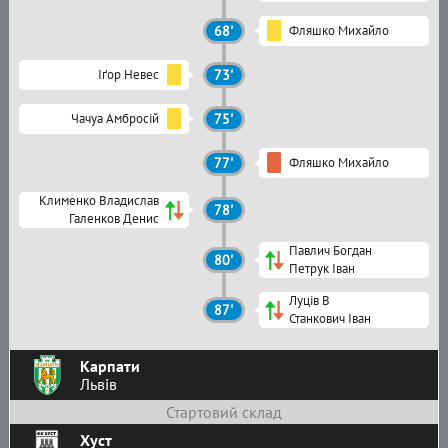
68'
Фляшко Михайло
Іґор Невес
73'
Чачуа Амбросій
75'
77'
Фляшко Михайло
Клименко Владислав
78'
Галенков Денис
Павлич Богдан
80'
Петрук Іван
Луців В
87'
Станкович Іван
Карпати
Львів
Стартовий склад
Хуст