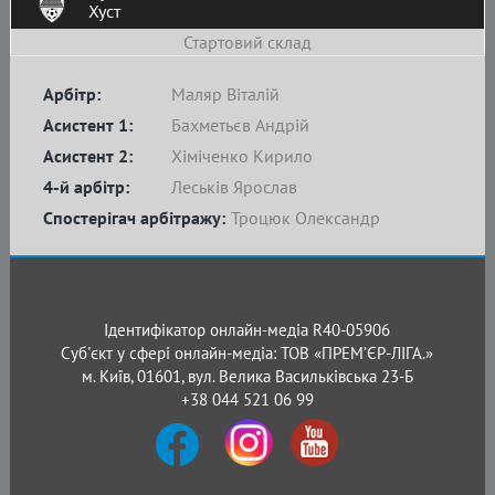
Хуст
Стартовий склад
Арбітр:
Маляр Віталій
Асистент 1:
Бахметьєв Андрій
Асистент 2:
Хіміченко Кирило
4-й арбітр:
Леськів Ярослав
Спостерігач арбітражу:
Троцюк Олександр
Ідентифікатор онлайн-медіа R40-05906
Суб'єкт у сфері онлайн-медіа: ТОВ «ПРЕМ’ЄР-ЛІГА.»
м. Київ, 01601, вул. Велика Васильківська 23-Б
+38 044 521 06 99