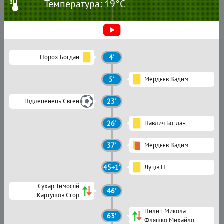
Температура: 19°C
Порох Богдан
4'
5'
Мердєєв Вадим
Підлепенець Євген
23'
26'
Павлич Богдан
37'
Мердєєв Вадим
45+1'
Луців П
Сухар Тимофій
46'
Картушов Єгор
Пилип Микола
63'
Фляшко Михайло