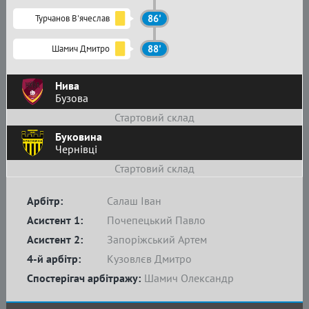
Турчанов В'ячеслав
86'
Шамич Дмитро
88'
Нива
Бузова
Стартовий склад
Буковина
Чернівці
Стартовий склад
Арбітр:
Салаш Іван
Асистент 1:
Почепецький Павло
Асистент 2:
Запоріжський Артем
4-й арбітр:
Кузовлєв Дмитро
Спостерігач арбітражу:
Шамич Олександр