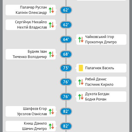
Паламар Руслан
62'
Калінін Олександр
Сергійчук Михайло
62'
Нехтій Владислав
Чайковський Ігор
64'
Прокопчук Дмитро
Будняк Іван
68'
Тименко Володимир
73'
Палагнюк Василь
Рябий Денис
76'
Пасічник Кирило
Духота Богдан
76'
Бодня Роман
Шалфєєв Єгор
82'
Урсолов Станіслав
Книш Данило
82'
Шамич Дмитро