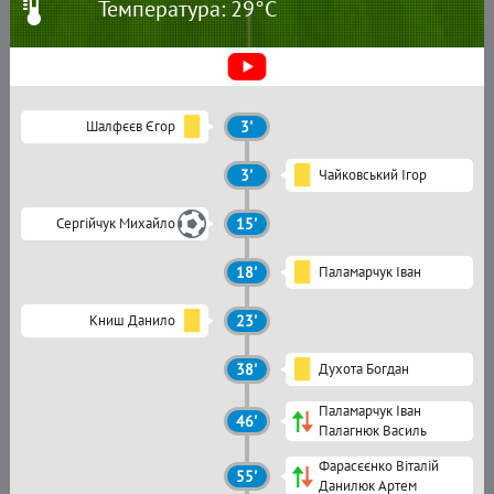
Температура: 29°C
Шалфєєв Єгор
3'
3'
Чайковський Ігор
Сергійчук Михайло
15'
18'
Паламарчук Іван
Книш Данило
23'
38'
Духота Богдан
Паламарчук Іван
46'
Палагнюк Василь
Фарасєєнко Віталій
55'
Данилюк Артем