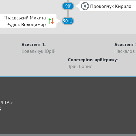
Прокопчук Кирило
90'
Тітаєвський Микита
90+1'
Рудюк Володимир
Асистент 1:
Асистент 
Ковальчук Юрій
Наскалов 
Спостерігач арбітражу:
Трач Борис
ЛІГА.»
Б