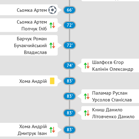
Сьомка Артем
66'
Сьомка Артем
72'
Попчук Гліб
Барчук Роман
Бучакчийський
72'
Владислав
Шалфєєв Єгор
74'
Калінін Олександр
Хома Андрій
83'
Паламар Руслан
83'
Урсолов Станіслав
Книш Данило
83'
Літовченко Данило
Хома Андрій
83'
Дмитрук Іван