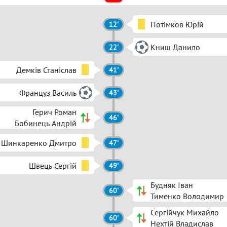
Потімков Юрій
12'
Книш Данило
22'
Демків Станіслав
41'
Француз Василь
43'
Герич Роман
46'
Бобинець Андрій
Шинкаренко Дмитро
47'
Швець Сергій
49'
Будняк Іван
60'
Тименко Володимир
Сергійчук Михайло
60'
Нехтій Владислав