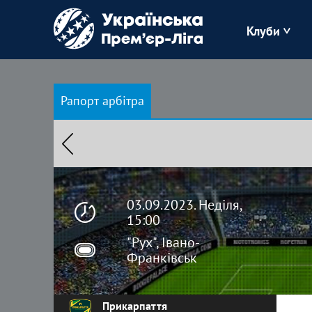
Клуби
Буковина
Рапорт арбітра
Зоря
Кудрівка
Полісся
03.09.2023. Неділя,
15:00
"Рух", Івано-
Франківськ
Прикарпаття