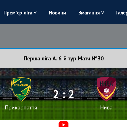
Прем'єр-ліга
Новини
Змагання
Гале
Верес
Динамо
Карпати
Колос
Перша ліга А. 6-й тур Матч №30
Лівий Берег
ЛНЗ
Харків
Чорноморець
2 : 2
Прикарпаття
Нива