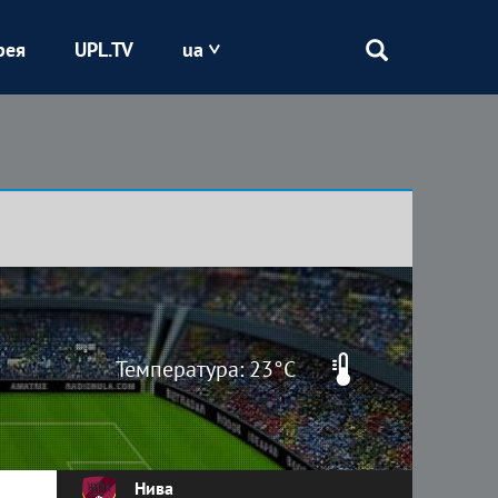
рея
UPL.TV
ua
Епіцентр
Кривбас
Оболонь
Шахтар
Температура: 23°C
Нива