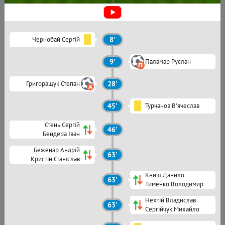
Чернобай Сергій
8'
9'
Паламар Руслан
Григоращук Степан
28'
45'
Турчанов В'ячеслав
Стень Сергій
46'
Бендера Іван
Беженар Андрій
63'
Кристін Станіслав
Книш Данило
63'
Тименко Володимир
Нехтій Владислав
63'
Сергійчук Михайло