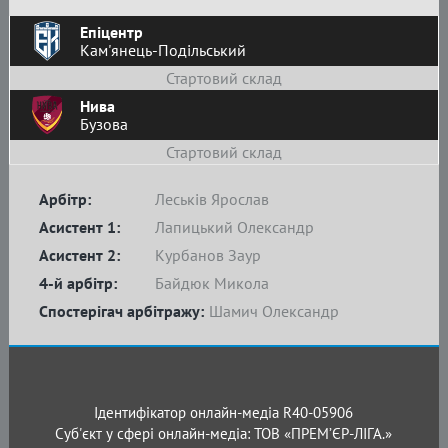
Епіцентр
Кам'янець-Подільський
Стартовий склад
Нива
Бузова
Стартовий склад
Арбітр:
Леськів Ярослав
Асистент 1:
Лапицький Олександр
Асистент 2:
Курбанов Заур
4-й арбітр:
Байдюк Микола
Спостерігач арбітражу:
Шамич Олександр
Ідентифікатор онлайн-медіа R40-05906
Суб'єкт у сфері онлайн-медіа: ТОВ «ПРЕМ’ЄР-ЛІГА.»