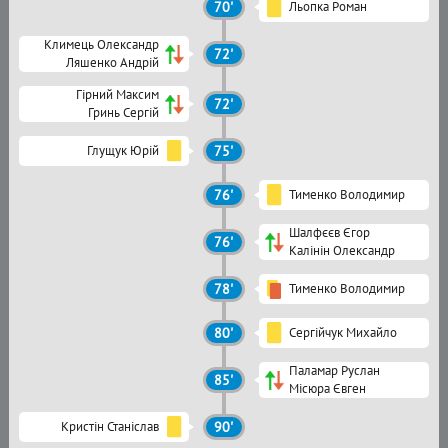
70'
Льопка Роман
Климець Олександр
72'
Ляшенко Андрій
Гірний Максим
72'
Гринь Сергій
Глущук Юрій
75'
76'
Тименко Володимир
Шалфєєв Єгор
76'
Калінін Олександр
78'
Тименко Володимир
80'
Сергійчук Михайло
Паламар Руслан
85'
Місюра Євген
Кристін Станіслав
90'