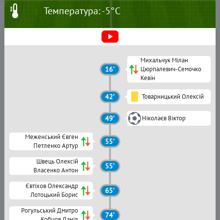
Температура: -5°C
Михальчук Мілан
16'
Цюрпалевич-Семочко
Кевін
42'
Товарницький Олексій
49'
Ніколаєв Віктор
Меженський Євген
55'
Петленко Артур
Швець Олексій
55'
Власенко Антон
Євтіхов Олександр
65'
Лотоцький Борис
Рогульський Дмитро
74'
Кобцов Даніл