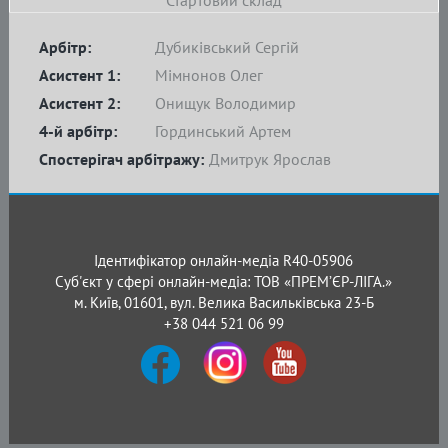
Стартовий склад
Арбітр:
Дубиківський Сергій
Асистент 1:
Мімнонов Олег
Асистент 2:
Онищук Володимир
4-й арбітр:
Гординський Артем
Спостерігач арбітражу:
Дмитрук Ярослав
Ідентифікатор онлайн-медіа R40-05906
Суб'єкт у сфері онлайн-медіа: ТОВ «ПРЕМ’ЄР-ЛІГА.»
м. Київ, 01601, вул. Велика Васильківська 23-Б
+38 044 521 06 99