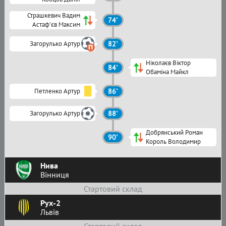
Страшкевич Вадим
74'
Астаф'єв Максим
Загорулько Артур
82'
Ніколаєв Віктор
84'
Обаміна Майкл
Петленко Артур
86'
Загорулько Артур
88'
Добрянський Роман
90'
Король Володимир
Нива
Вінниця
Стартовий склад
Рух-2
Львів