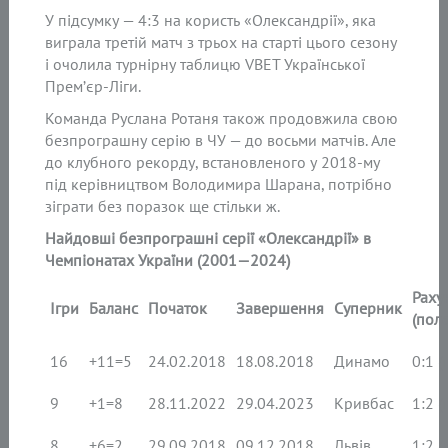
У підсумку — 4:3 на користь «Олександрії», яка
виграла третій матч з трьох на старті цього сезону
і очолила турнірну таблицю VBET Української
Прем’єр-Ліги.
Команда Руслана Ротаня також продовжила свою
безпрограшну серію в ЧУ — до восьми матчів. Але
до клубного рекорду, встановленого у 2018-му
під керівництвом Володимира Шарана, потрібно
зіграти без поразок ще стільки ж.
Найдовші безпрограшні серії «Олександрії» в
Чемпіонатах України (2001—2024)
Раху
Ігри
Баланс
Початок
Завершення
Суперник
(поле
16
+11=5
24.02.2018
18.08.2018
Динамо
0:1 (г
9
+1=8
28.11.2022
29.04.2023
Кривбас
1:2 (г
8
+6=2
29.09.2018
09.12.2018
Львів
1:2 (