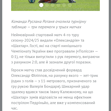
Команда Руслана Ротаня очолила турнірну
таблицю — три перемоги у трьох матчах
Неймовірний стартовий матч 4-го туру
сезону-2024/25 видали «Олександрія» та
«Шахтар». Гості, які на старті нинішнього
Чемпіонату України вже програвали («Полісся» —
0:1), не тільки випустили з рук перемогу, виграючи
з рахунком 2:0, але й зазнали другої поразки.
Героєм матчу став досвідчений форвард
Олександр Філіппов, на рахунку якого — хет-трик
(один з голів — з 11-метрового, призначеного за
гру рукою Валерія Бондаря). Шикарний удар
здалеку вдався також Івану Калюжному, на що
«Шахтар» зумів відповісти не менш ефектним
пострілом Педріньйо, але вже у компенсований
час.