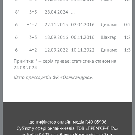
8*
+5=3
28.04.2024
...
6
+4=2
22.11.2015
02.04.2016
Динамо
0:2 (
6
+3=3
18.09.2016
06.11.2016
Шахтар
1:2 (
6
+4=2
12.09.2022
10.11.2022
Динамо
1:3 (г
Примітка: * — серія триває; статистика станом на
24.08.2024.
Фото пресслужби ФК «Олександрія».
Ідентифікатор онлайн-медіа R40-05906
Суб'єкт у сфері онлайн-медіа: ТОВ «ПРЕМ’ЄР-ЛІГА.»
м. Київ, 01601, вул. Велика Васильківська 23-Б