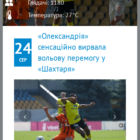
Глядачі: 1180
Температура: 27°C
«Олександрія»
24
сенсаційно вирвала
вольову перемогу у
СЕР
«Шахтаря»
‹
›