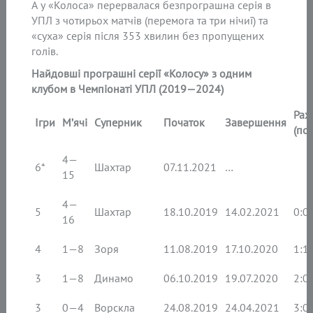
А у «Колоса» перервалася безпрограшна серія в
УПЛ з чотирьох матчів (перемога та три нічиї) та
«суха» серія після 353 хвилин без пропущених
голів.
Найдовші програшні серії «Колосу» з одним
клубом в Чемпіонаті УПЛ (2019—2024)
Рах
Ігри
М’ячі
Суперник
Початок
Завершення
(по
4—
6*
Шахтар
07.11.2021
…
15
4—
5
Шахтар
18.10.2019
14.02.2021
0:0 
16
4
1—8
Зоря
11.08.2019
17.10.2020
1:1 
3
1—8
Динамо
06.10.2019
19.07.2020
2:0 
3
0—4
Ворскла
24.08.2019
24.04.2021
3:0 