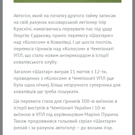
Автогол, який на початку другого тайму записав
на свій рахунок косоварський легіонер Ілір
Краснічі, намагаючись перервати пас під удар
Георгію Судакову, приніс перемогу «Шахтарю»
над «Колосом» в Ковалівці. І це шоста поспіль
перемога гірників над «Колосом» в Чемпіонаті
УПЛ, що стало новим антирекордом в історії
ковалівського клубу.
Загалом «Шахтар» виграв 11 матчів з 12-ти,
проведених з «Колосом» в Чемпіонаті УПЛ (ще
була одна нічия). Більш незручного суперника для
ковалівців ще треба пошукати.
Ця перемога стала для гірників 300-ю виїзною в
історії виступів в Чемпіонаті України і 10-ю
виїзною в УПЛ під керівництвом Маріно Пушича.
Також продовжився гольовий серіал «Шахтаря»
(нехай і за рахунок автоголу) — до восьми ігор.