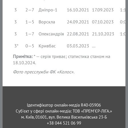
3
2—7
Дніпро-1
16.10.2021
17.09.2023
1:1 
3
1—5
Ворскла
24.09.2021
07.10.2023
0:0 
3
1—7
Олександрія
22.08.2021
21.10.2023
1:0 
3*
0—5
Кривбас
03.03.2023
…
Примітка:
* — серія триває; статистика станом на
18.10.2024.
Фото пресслужби ФК «Колос».
Ідентифікатор онлайн-медіа R40-05906
Суб'єкт у сфері онлайн-медіа: ТОВ «ПРЕМ’ЄР-ЛІГА.»
м. Київ, 01601, вул. Велика Васильківська 23-Б
+38 044 521 06 99