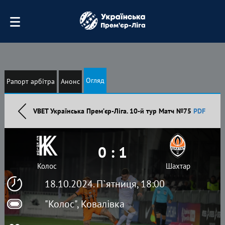
Огляд
Рапорт арбітра
Анонс
VBET Українська Премʼєр-Ліга. 10-й тур Матч №75
PDF
0 : 1
Колос
Шахтар
18.10.2024. П`ятниця, 18:00
"Колос", Ковалівка