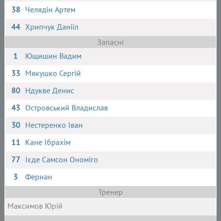
38
Челядін Артем
44
Хрипчук Данііл
Запасні
1
Ющишин Вадим
33
Мякушко Сергій
80
Ндукве Денис
43
Островський Владислав
30
Нестеренко Іван
11
Кане Ібрахім
77
Ієде Самсон Ономіго
3
Фернан
Тренер
Максимов Юрій