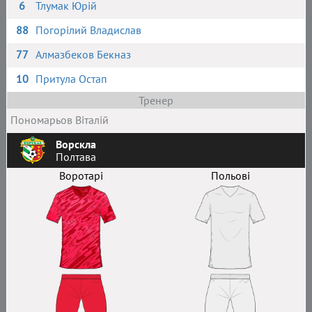
6
Тлумак Юрій
88
Погорілий Владислав
77
Алмазбеков Бекназ
10
Притула Остап
Тренер
Пономарьов Віталій
Ворскла
Полтава
Воротарі
Польові