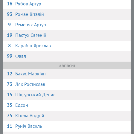
16
Рябов Артур
93
Роман Віталій
9
Ременяк Артур
19
Пастух Євгеній
8
Карабін Ярослав
99
Фаал
Запасні
12
Бакус Маркіян
73
Лях Ростислав
15
Підгурський Денис
35
Едсон
75
Кітела Андрій
11
Руніч Василь