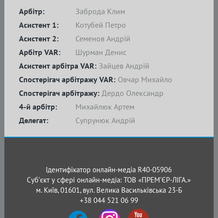
Арбітр:
Заброда Клим
Асистент 1:
Котубей Петро
Асистент 2:
Семенов Андрій
Арбітр VAR:
Шурман Денис
Асистент арбітра VAR:
Зайцев Андрій
Спостерігач арбітражу VAR:
Овчар Михайло
Спостерігач арбітражу:
Дердо Олександр
4-й арбітр:
Михайлюк Артем
Делегат:
Супрунюк Андрій
Ідентифікатор онлайн-медіа R40-05906
Суб'єкт у сфері онлайн-медіа: ТОВ «ПРЕМ’ЄР-ЛІГА.»
м. Київ, 01601, вул. Велика Васильківська 23-Б
+38 044 521 06 99