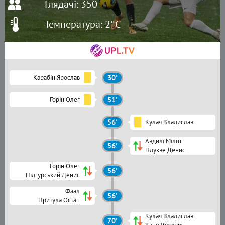
Глядачі: 350
Температура: 2°C
Карабін Ярослав
30'
Горін Олег
51'
56'
Кулач Владислав
Авдилі Мілот
56'
Ндукве Денис
Горін Олег
56'
Підгурський Денис
Фаал
56'
Притула Остап
Кулач Владислав
70'