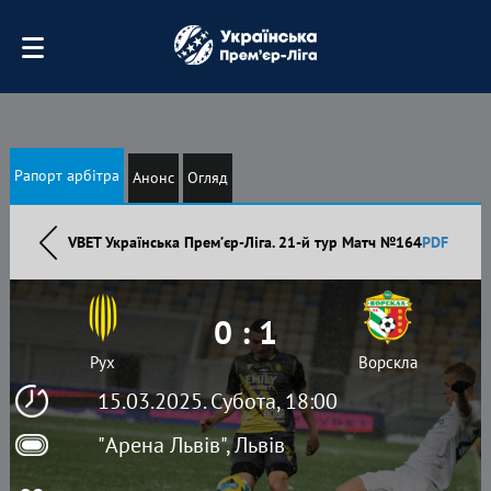
Рапорт арбітра
Анонс
Огляд
VBET Українська Премʼєр-Ліга. 21-й тур Матч №164
PDF
0 : 1
Рух
Ворскла
15.03.2025. Субота, 18:00
"Арена Львів", Львів