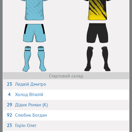
Стартовий склад
23
Ледвій Дмитро
4
Холод Віталій
29
Дідик Роман (К)
92
Слюбик Богдан
25
Горін Олег