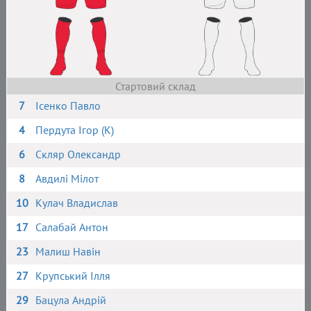
Стартовий склад
7
Ісенко Павло
4
Пердута Ігор (К)
6
Скляр Олександр
8
Авдилі Мілот
10
Кулач Владислав
17
Салабай Антон
23
Малиш Навін
27
Крупський Ілля
29
Бацула Андрій