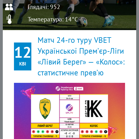
Глядачі: 952
Температура: 14°C
Матч 24-го туру VBET
12
Української Прем’єр-Ліги
«Лівий Берег» — «Колос»:
КВІ
статистичне прев’ю