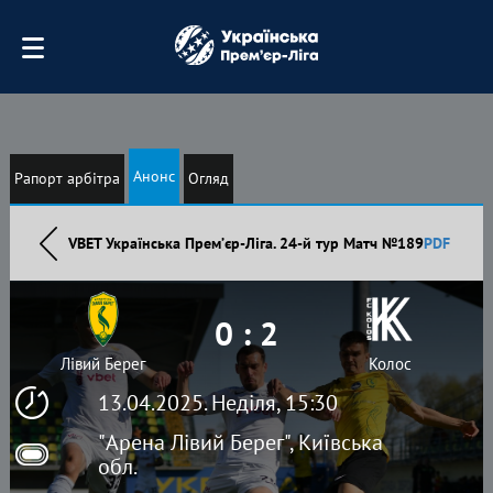
Анонс
Рапорт арбітра
Огляд
VBET Українська Премʼєр-Ліга. 24-й тур Матч №189
PDF
0 : 2
Лівий Берег
Колос
13.04.2025. Неділя, 15:30
"Арена Лівий Берег", Київська
обл.