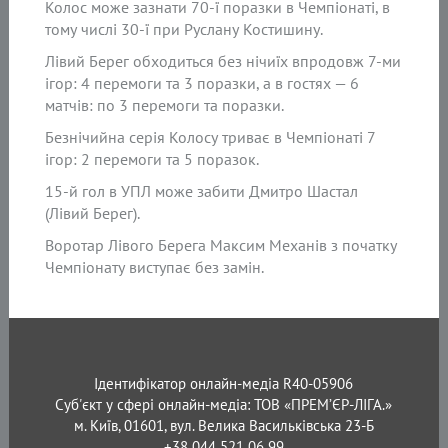
Колос може зазнати 70-ї поразки в Чемпіонаті, в
тому числі 30-ї при Руслану Костишину.
Лівий Берег обходиться без нічиїх впродовж 7-ми
ігор: 4 перемоги та 3 поразки, а в гостях — 6
матчів: по 3 перемоги та поразки.
Безнічийна серія Колосу триває в Чемпіонаті 7
ігор: 2 перемоги та 5 поразок.
15-й гол в УПЛ може забити Дмитро Шастал
(Лівий Берег).
Воротар Лівого Берега Максим Механів з початку
Чемпіонату виступає без замін.
Ідентифікатор онлайн-медіа R40-05906
Суб'єкт у сфері онлайн-медіа: ТОВ «ПРЕМ’ЄР-ЛІГА.»
м. Київ, 01601, вул. Велика Васильківська 23-Б
+38 044 521 06 99