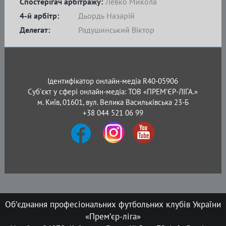
Спостерігач арбітражу:
Левко Микола
4-й арбітр:
Дьордь Назарій
Делегат:
Радушинський Віктор
Ідентифікатор онлайн-медіа R40-05906
Суб'єкт у сфері онлайн-медіа: ТОВ «ПРЕМ’ЄР-ЛІГА.»
м. Київ, 01601, вул. Велика Васильківська 23-Б
+38 044 521 06 99
Об’єднання професіональних футбольних клубів України
«Прем’єр-ліга»