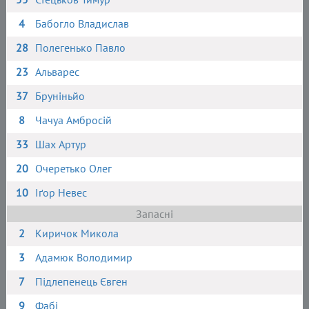
4
Бабогло Владислав
28
Полегенько Павло
23
Альварес
37
Бруніньйо
8
Чачуа Амбросій
33
Шах Артур
20
Очеретько Олег
10
Іґор Невес
Запасні
2
Киричок Микола
3
Адамюк Володимир
7
Підлепенець Євген
9
Фабі