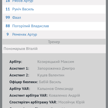
16
Рябов Артур
11
Руніч Василь
99
Фаал
88
Погорілий Владислав
9
Ременяк Артур
Тренер
Пономарьов Віталій
Арбітр:
Козиряцький Максим
Асистент 1:
Запороженко Дмитро
Асистент 2:
Куцев Валентин
Офіцер безпеки:
Бабій Василь
Арбітр VAR:
Кальонов Олександр
Асистент арбітра VAR:
Коваленко Андрій
Спостерігач арбітражу VAR:
Мосейчук Юрій