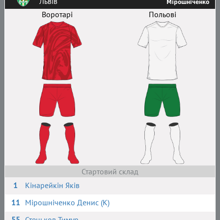
Львів
Мірошніченко
Воротарі
Польові
Стартовий склад
1
Кінарейкін Яків
11
Мірошніченко Денис (К)
55
Стецьков Тимур