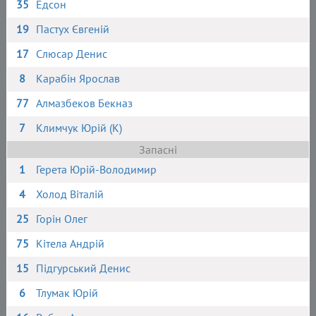
35
Едсон
19
Пастух Євгеній
17
Слюсар Денис
8
Карабін Ярослав
77
Алмазбеков Бекназ
7
Климчук Юрій (К)
Запасні
1
Герета Юрій-Володимир
4
Холод Віталій
25
Горін Олег
75
Кітела Андрій
15
Підгурський Денис
6
Тлумак Юрій