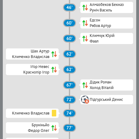
Алмазбеков Бекназ
46'
Руніч Василь
Едсон
60'
Рябов Артур
Климчук Юрій
60'
Фаал
Шах Артур
62'
Клименко Владислав
Іґор Невес
62'
Краснопір Ігор
Дідик Роман
67'
Холод Віталій
72'
Підгурський Денис
Клименко Владислав
74'
Бруніньйо
77'
Федор Олег