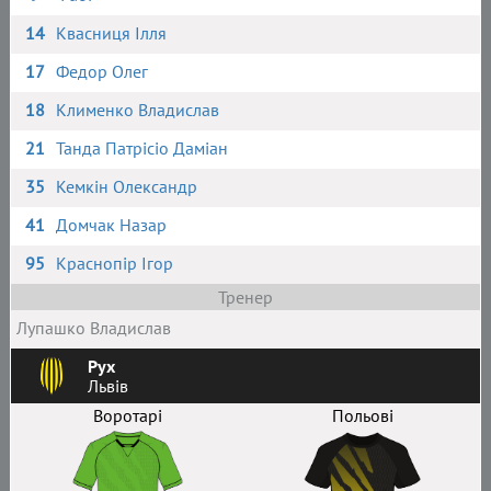
14
Квасниця Ілля
17
Федор Олег
18
Клименко Владислав
21
Танда Патрісіо Даміан
35
Кемкін Олександр
41
Домчак Назар
95
Краснопір Ігор
Тренер
Лупашко Владислав
Рух
Львів
Воротарі
Польові