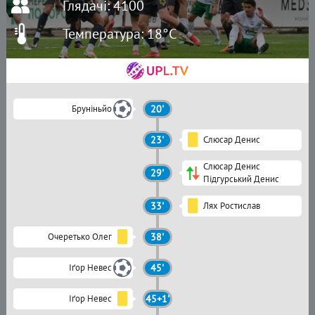
Глядачі: 4100
Температура: 18°C
Бруніньйо
20'
23'
Слюсар Денис
Слюсар Денис
29'
Підгурський Денис
33'
Лях Ростислав
Очеретько Олег
38'
Іґор Невес
45'
Іґор Невес
45+1'