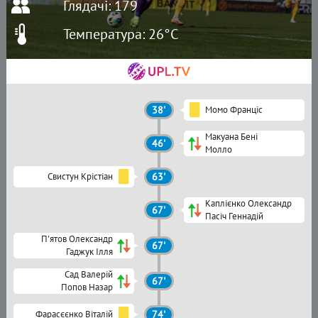
Глядачі: 179
Температура: 26°C
38'
Момо Франціс
Макуана Бені
46'
Молло
Свистун Крістіан
63'
Каплієнко Олександр
67'
Пасіч Геннадій
П'ятов Олександр
67'
Гаджук Ілля
Сад Валерій
67'
Попов Назар
Фарасєєнко Віталій
74'