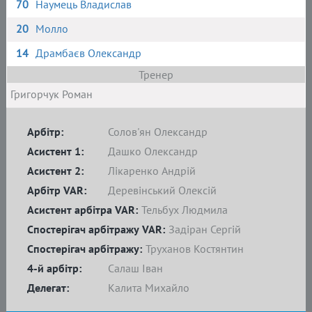
70
Наумець Владислав
20
Молло
14
Драмбаєв Олександр
Тренер
Григорчук Роман
Арбітр:
Солов'ян Олександр
Асистент 1:
Дашко Олександр
Асистент 2:
Лікаренко Андрій
Арбітр VAR:
Деревінський Олексій
Асистент арбітра VAR:
Тельбух Людмила
Спостерігач арбітражу VAR:
Задіран Сергій
Спостерігач арбітражу:
Труханов Костянтин
4-й арбітр:
Салаш Іван
Делегат:
Калита Михайло