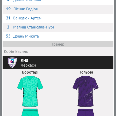
19
Лісняк Радіон
21
Бенедюк Артем
2
Малиш Станіслав-Нурі
55
Дзень Микита
Тренер
Кобін Василь
ЛНЗ
Черкаси
Воротарі
Польові