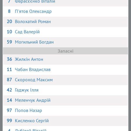
7
Фарасєєнко Віталій
8
П'ятов Олександр
20
Волохатий Роман
10
Сад Валерій
59
Могильний Богдан
Запасні
36
Жилкін Антон
11
Чабан Владислав
87
Скороход Максим
42
Гаджук Ілля
14
Меленчук Андрій
97
Попов Назар
99
Кисленко Сергій
4
Дубілей Віталій