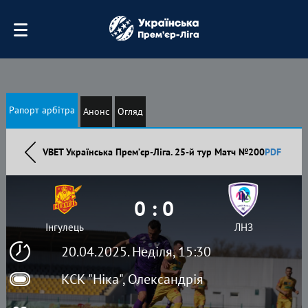
Рапорт арбітра
Анонс
Огляд
VBET Українська Премʼєр-Ліга. 25-й тур Матч №200
PDF
0 : 0
Інгулець
ЛНЗ
20.04.2025. Неділя, 15:30
КСК "Ніка", Олександрія