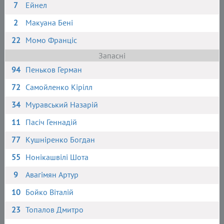
7
Ейнел
2
Макуана Бені
22
Момо Франціс
Запасні
94
Пеньков Герман
72
Самойленко Кірілл
34
Муравський Назарій
11
Пасіч Геннадій
77
Кушніренко Богдан
55
Нонікашвілі Шота
9
Авагімян Артур
10
Бойко Віталій
23
Топалов Дмитро