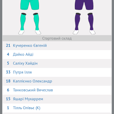
Стартовий склад
21
Кучеренко Євгеній
4
Дайко Айді
5
Саліху Хайдін
33
Путря Ілля
18
Каплієнко Олександр
6
Танковський Вячеслав
15
Яшарі Мухаррем
1
Тілль Олівьє (К)