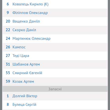
6
Ковалець Кирило (К)
9
Філіппов Олександр
20
Ващенко Данііл
22
Скорко Даніл
24
Мартинюк Олександр
26
Кампос
27
Теді Цара
31
Шабанов Артем
55
Смирний Євгеній
59
Козак Артем
Запасні
1
Долгий Віктор
8
Булеца Сергій