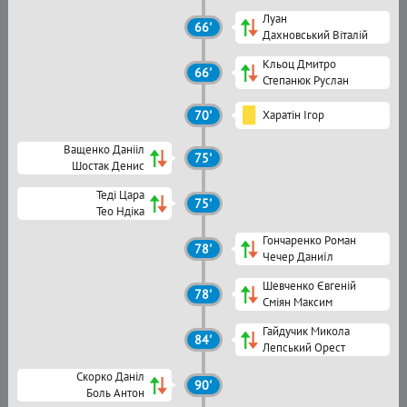
Луан
66'
Дахновський Віталій
Кльоц Дмитро
66'
Степанюк Руслан
70'
Харатін Ігор
Ващенко Данііл
75'
Шостак Денис
Теді Цара
75'
Тео Ндіка
Гончаренко Роман
78'
Чечер Даниїл
Шевченко Євгеній
78'
Сміян Максим
Гайдучик Микола
84'
Лепський Орест
Скорко Даніл
90'
Боль Антон