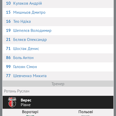
10
Кулаков Андрій
15
Мишньов Дмитро
16
Тео Ндіка
19
Шепелєв Володимир
21
Бєляєв Олександр
71
Шостак Денис
86
Боль Антон
99
Галоян Сімон
77
Шевченко Микита
Тренер
Ротань Руслан
Верес
Рівне
Воротарі
Польові