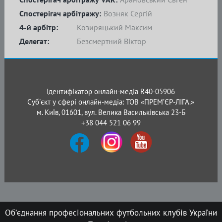
Спостерігач арбітражу:
Возняк Сергій
4-й арбітр:
Козиряцький Максим
Делегат:
Безсмертний Віктор
Ідентифікатор онлайн-медіа R40-05906
Суб'єкт у сфері онлайн-медіа: ТОВ «ПРЕМ’ЄР-ЛІГА.»
м. Київ, 01601, вул. Велика Васильківська 23-Б
+38 044 521 06 99
Об’єднання професіональних футбольних клубів України