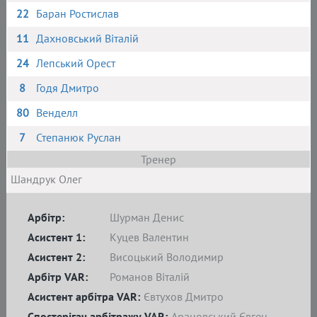
22
Баран Ростислав
11
Дахновський Віталій
24
Лепський Орест
8
Годя Дмитро
80
Венделл
7
Степанюк Руслан
Тренер
Шандрук Олег
Арбітр:
Шурман Денис
Асистент 1:
Куцев Валентин
Асистент 2:
Висоцький Володимир
Арбітр VAR:
Романов Віталій
Асистент арбітра VAR:
Євтухов Дмитро
Спостерігач арбітражу VAR:
Арановський Євген