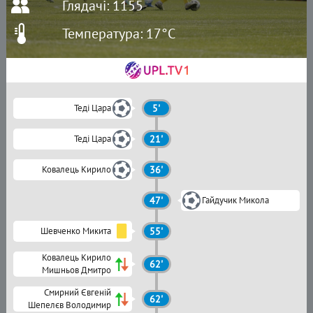
Глядачі: 1155
Температура: 17°C
Теді Цара
5'
Теді Цара
21'
Ковалець Кирило
36'
47'
Гайдучик Микола
Шевченко Микита
55'
Ковалець Кирило
62'
Мишньов Дмитро
Смирний Євгеній
62'
Шепелєв Володимир