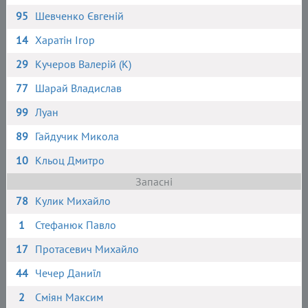
95
Шевченко Євгеній
14
Харатін Ігор
29
Кучеров Валерій (К)
77
Шарай Владислав
99
Луан
89
Гайдучик Микола
10
Кльоц Дмитро
Запасні
78
Кулик Михайло
1
Стефанюк Павло
17
Протасевич Михайло
44
Чечер Даниїл
2
Сміян Максим