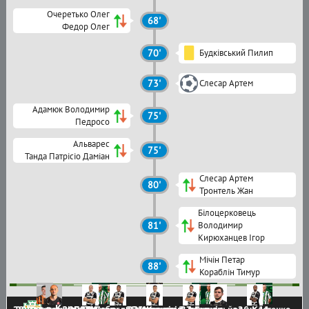
Очеретько Олег
68'
Федор Олег
70'
Будківський Пилип
73'
Слесар Артем
Адамюк Володимир
75'
Педросо
Альварес
75'
Танда Патрісіо Даміан
Слесар Артем
80'
Тронтель Жан
Білоцерковець
81'
Володимир
Кирюханцев Ігор
Мічін Петар
88'
Кораблін Тимур
Карпати