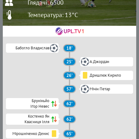
Глядачі: 6500
Температура: 13°C
Бабогло Владислав
18'
25'
А.Джордан
26'
Дришлюк Кирило
57'
Мічін Петар
Бруніньйо
62'
Іґор Невес
Костенко Ян
62'
Квасниця Ілля
Мірошніченко Денис
65'