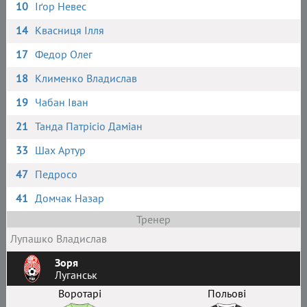
10
Іґор Невес
14
Квасниця Ілля
17
Федор Олег
18
Клименко Владислав
19
Чабан Іван
21
Танда Патрісіо Даміан
33
Шах Артур
47
Педросо
41
Домчак Назар
Тренер
Лупашко Владислав
Зоря
Луганськ
Воротарі
Польові