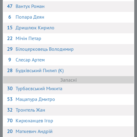
47
Вантух Роман
6
Попара Деян
15
Дришлюк Кирило
22
Мічін Петар
29
Білоцерковець Володимир
9
Слесар Артем
28
Будківський Пилип (К)
Запасні
30
Турбаєвський Микита
53
Мацапура Дмитро
32
Тронтель Жан
70
Кирюханцев Ігор
20
Маткевич Андрій