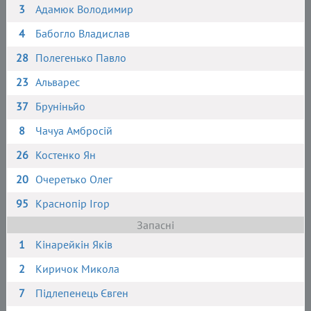
3
Адамюк Володимир
4
Бабогло Владислав
28
Полегенько Павло
23
Альварес
37
Бруніньйо
8
Чачуа Амбросій
26
Костенко Ян
20
Очеретько Олег
95
Краснопір Ігор
Запасні
1
Кінарейкін Яків
2
Киричок Микола
7
Підлепенець Євген