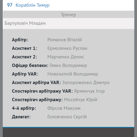
97
Кораблін Тимур
Тренер
Бартуловіч Младен
Арбітр:
Романов Віталій
Асистент 1:
Єрмоленко Руслан
Асистент 2:
Марченко Денис
Офіцер безпеки:
Гевко Володимир
Арбітр VAR:
Новохатній Володимир
Асистент арбітра VAR:
Запороженко Дмитро
Спостерігач арбітражу VAR:
Ярменчук Ігор
Спостерігач арбітражу:
Мосейчук Юрій
4-й арбітр:
Фірсов Максим
Делегат:
Головченко Сергій