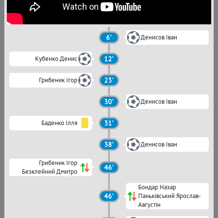
6'
Денисов Іван
Кубенко Денис
12'
Грибеник Ігор
23'
30'
Денисов Іван
Баденко Ілля
31'
38'
Денисов Іван
Грибеник Ігор
46'
Безклейний Дмитро
Бондар Назар
46'
Паньківський Ярослав-
Августін