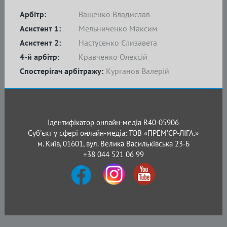
Арбітр:
Ващенко Владислав
Асистент 1:
Мельниченко Максим
Асистент 2:
Настусенко Єлизавета
4-й арбітр:
Кравченко Олексій
Спостерігач арбітражу:
Курганов Валерій
Ідентифікатор онлайн-медіа R40-05906
Суб'єкт у сфері онлайн-медіа: ТОВ «ПРЕМ’ЄР-ЛІГА.»
м. Київ, 01601, вул. Велика Васильківська 23-Б
+38 044 521 06 99