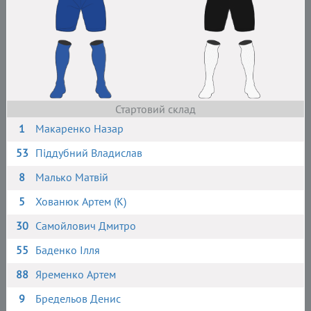
Стартовий склад
1
Макаренко Назар
53
Піддубний Владислав
8
Малько Матвій
5
Хованюк Артем (К)
30
Самойлович Дмитро
55
Баденко Ілля
88
Яременко Артем
9
Бредельов Денис