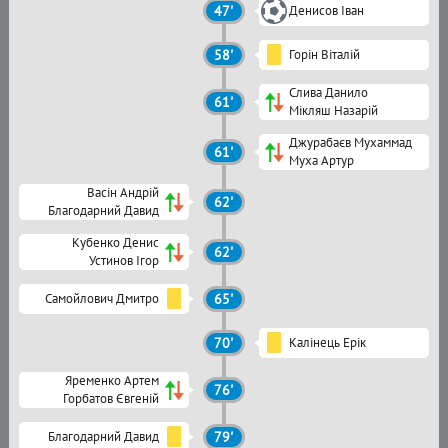
47'
Денисов Іван
58'
Горін Віталій
Слива Данило
61'
Мікляш Назарій
Джурабаєв Мухаммад
61'
Муха Артур
Васін Андрій
62'
Благодарний Давид
Кубенко Денис
62'
Устинов Ігор
Самойлович Дмитро
65'
70'
Калінець Ерік
Яременко Артем
76'
Горбатов Євгеній
Благодарний Давид
79'