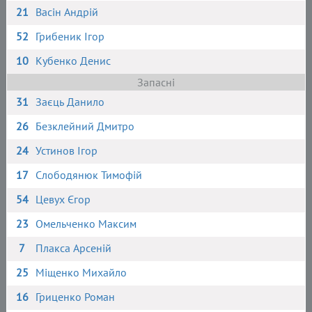
21
Васін Андрій
52
Грибеник Ігор
10
Кубенко Денис
Запасні
31
Заєць Данило
26
Безклейний Дмитро
24
Устинов Ігор
17
Слободянюк Тимофій
54
Цевух Єгор
23
Омельченко Максим
7
Плакса Арсеній
25
Міщенко Михайло
16
Гриценко Роман