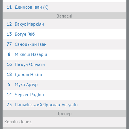
11
Денисов Іван (К)
Запасні
12
Бакус Маркіян
13
Богун Гліб
77
Саноцький Іван
8
Мікляш Назарій
16
Піскун Олексій
18
Дорош Нікіта
5
Муха Артур
14
Черкес Родіон
75
Паньківський Ярослав-Августін
Тренер
Колчін Денис