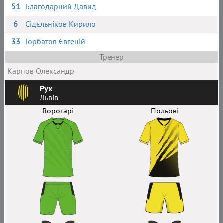
51
Благодарний Давид
6
Сідєльніков Кирило
33
Горбатов Євгеній
Тренер
Карпов Олександр
Рух
Львів
Воротарі
Польові