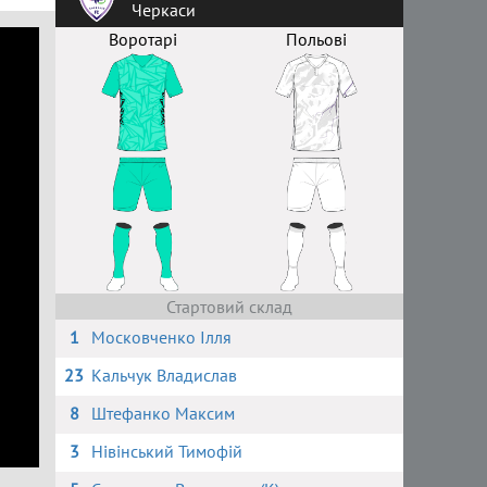
Черкаси
Воротарі
Польові
Стартовий склад
1
Московченко Ілля
23
Кальчук Владислав
8
Штефанко Максим
3
Нівінський Тимофій