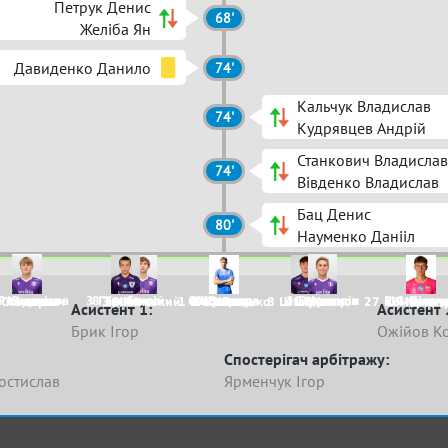
Петрук Денис
68'
Желіба Ян
Давиденко Данило
74'
Кальчук Владислав
74'
Кудрявцев Андрій
Станкович Владислав
74'
Вівденко Владислав
Бац Денис
80'
Науменко Данііл
Решетніков
7 Ющенко
3 Гарабажій
8 Тютюнов
6 Костриця
1 Кравець
9 Ломага
4 Башмарін
10 Цуканов
5 Стрільч
11 Петру
27 Комарниц
 Станкович
7 Айдаров
3 Нівінський
13 Лич
1 Московченко
24 Швець
17 Бац
8 Штефанко
14 Хамко
23 Кальч
Асистент 1:
Асистент 
Брик Ігор
Ожійов К
Спостерігач арбітражу:
остислав
Ярменчук Ігор