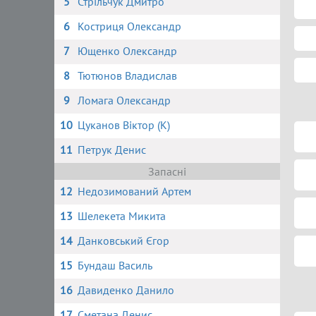
5
Стрільчук Дмитро
6
Костриця Олександр
7
Ющенко Олександр
8
Тютюнов Владислав
9
Ломага Олександр
10
Цуканов Віктор (К)
11
Петрук Денис
Запасні
12
Недозимований Артем
13
Шелекета Микита
14
Данковський Єгор
15
Бундаш Василь
16
Давиденко Данило
17
Сметана Денис