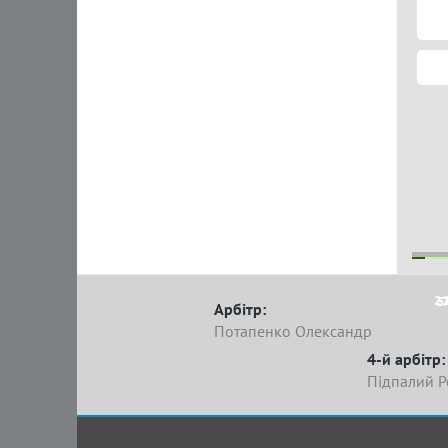
2 
5
Арбітр:
Потапенко Олександр
4-й арбітр:
Підпалий Р