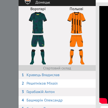
Донецьк
Воротарі
Польові
Стартовий склад
1
Кравець Владислав
2
Решетніков Міхаіл
3
Гарабажій Антон
4
Башмарін Олександр