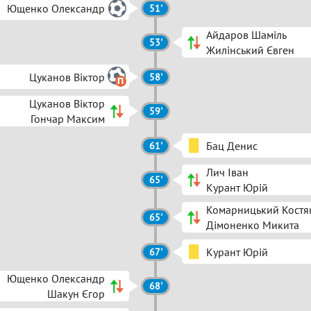
Ющенко Олександр
51'
Айдаров Шаміль
53'
Жилінський Євген
Цуканов Віктор
58'
Цуканов Віктор
59'
Гончар Максим
Бац Денис
61'
Лич Іван
65'
Курант Юрій
Комарницький Костя
65'
Дімоненко Микита
Курант Юрій
67'
Ющенко Олександр
68'
Шакун Єгор