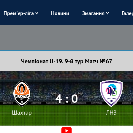
Прем'єр-ліга
Новини
Змагання
Гале
Верес
Динамо
Карпати
Колос
Чемпіонат U-19. 9-й тур Матч №67
Лівий Берег
ЛНЗ
Харків
Чорноморець
4 : 0
Шахтар
ЛНЗ