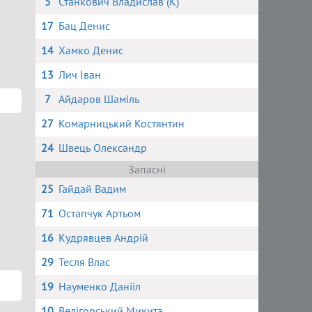
5
Станкович Владислав (К)
17
Бац Денис
14
Хамко Денис
13
Лич Іван
7
Айдаров Шаміль
27
Комарницький Костянтин
24
Швець Олександр
Запасні
25
Гайдай Вадим
71
Остапчук Артьом
16
Кудрявцев Андрій
29
Тесля Влас
19
Науменко Данііл
10
Велігорський Микита