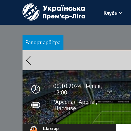
Клуби
Буковина
Рапорт арбітра
Зоря
Кудрівка
Полісся
06.10.2024. Неділя,
12:00
"Арсенал-Арена",
Щасливе
Шахтар