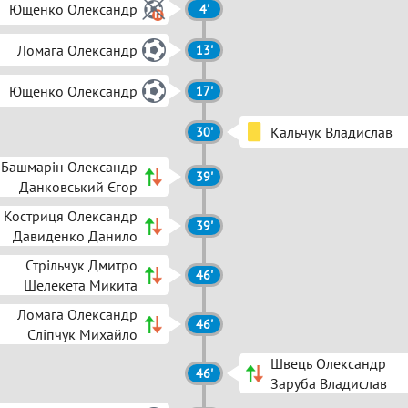
Ющенко Олександр
4'
Ломага Олександр
13'
Ющенко Олександр
17'
Кальчук Владислав
30'
Башмарін Олександр
39'
Данковський Єгор
Костриця Олександр
39'
Давиденко Данило
Стрільчук Дмитро
46'
Шелекета Микита
Ломага Олександр
46'
Сліпчук Михайло
Швець Олександр
46'
Заруба Владислав