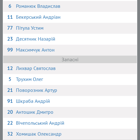
6
Романюк Владислав
11
Бекерський Андріан
77
Пітула Устим
23
Десятник Назарій
99
Максимчук Антон
Запасні
12
Лихвар Святослав
5
Трухим Олег
21
Поворозник Артур
91
Шкраба Андрій
20
Антошик Дмитро
22
Вічепольський Андрій
32
Хомишак Олександр