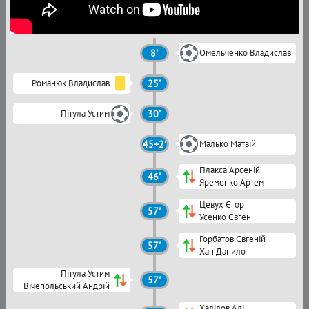
8'
Омельченко Владислав
Романюк Владислав
25'
Пітула Устим
30'
45+2'
Малько Матвій
Плакса Арсеній
46'
Яременко Артем
Цевух Єгор
57'
Усенко Євген
Горбатов Євгеній
57'
Хан Данило
Пітула Устим
57'
Вічепольський Андрій
Халілов Алі