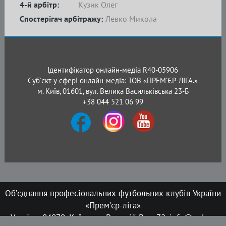
4-й арбітр:
Кузик Олег
Спостерігач арбітражу:
Левко Микола
Ідентифікатор онлайн-медіа R40-05906
Суб'єкт у сфері онлайн-медіа: ТОВ «ПРЕМ’ЄР-ЛІГА.»
м. Київ, 01601, вул. Велика Васильківська 23-Б
+38 044 521 06 99
Об’єднання професіональних футбольних клубів України
«Прем’єр-ліга»
Україна, 04070, Київ, вул. Верхній Вал, 72, info@upl.ua