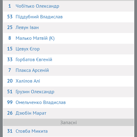
1
Чобітько Олександр
53
Піддубний Владислав
25
Левун Іван
8
Малько Матвій (К)
15
Цевух Єгор
33
Горбатов Євгеній
7
Плакса Арсеній
20
Халілов Алі
51
Грузин Олександр
99
Омельченко Владислав
26
Дзюбін Марат
Запасні
31
Стовба Микита