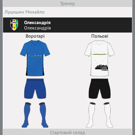
Тренер
Луцишин Михайло
Олександрія
Олександрія
Воротарі
Польові
Стартовий склад