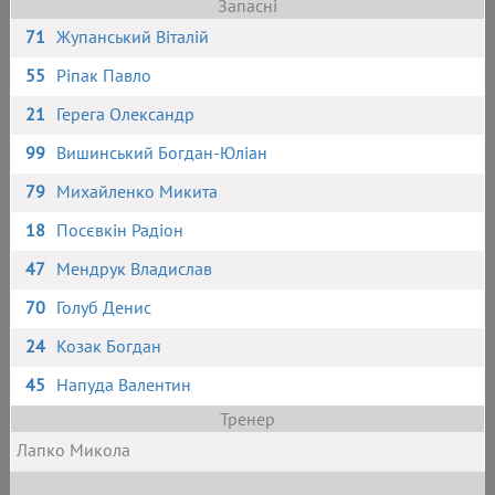
Запасні
71
Жупанський Віталій
55
Ріпак Павло
21
Герега Олександр
99
Вишинський Богдан-Юліан
79
Михайленко Микита
18
Посєвкін Радіон
47
Мендрук Владислав
70
Голуб Денис
24
Козак Богдан
45
Напуда Валентин
Тренер
Лапко Микола