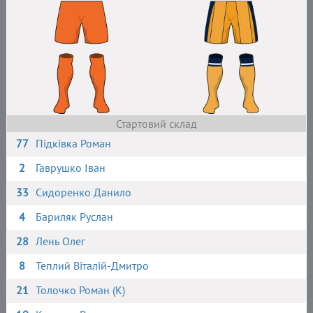
Стартовий склад
77
Підківка Роман
2
Гаврушко Іван
33
Сидоренко Данило
4
Бариляк Руслан
28
Лень Олег
8
Теплий Віталій-Дмитро
21
Толочко Роман (К)