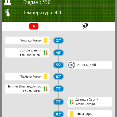
Глядачі: 350
Температура: 4°C
Толочко Роман
27'
Волков Даниїл
46'
Станкович Іван
55'
Різник Андрій
Підківка Роман
67'
Теплий Віталій-Дмитро
73'
Слива Роман
Давидов Сергій
73'
Козак Богдан
82'
Зінь Андрій