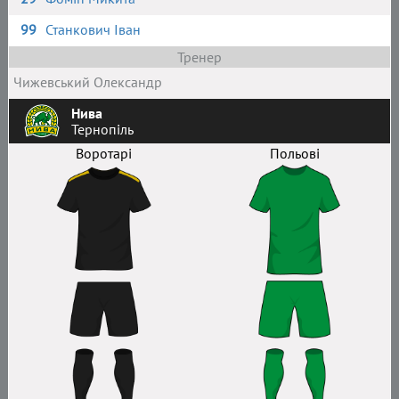
99
Станкович Іван
Тренер
Чижевський Олександр
Нива
Тернопіль
Воротарі
Польові