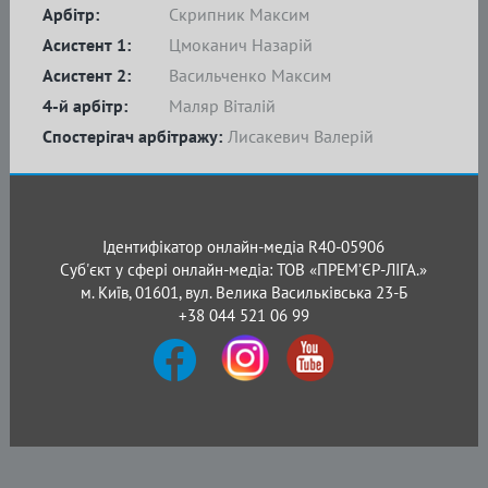
Арбітр:
Скрипник Максим
Асистент 1:
Цмоканич Назарій
Асистент 2:
Васильченко Максим
4-й арбітр:
Маляр Віталій
Спостерігач арбітражу:
Лисакевич Валерій
Ідентифікатор онлайн-медіа R40-05906
Суб'єкт у сфері онлайн-медіа: ТОВ «ПРЕМ’ЄР-ЛІГА.»
м. Київ, 01601, вул. Велика Васильківська 23-Б
+38 044 521 06 99