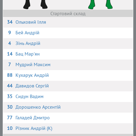
Стартовий склад
34
Ольховий Ілля
9
Бей Андрій
4
Зінь Андрій
14
Бац Мар'ян
7
Мудрий Максим
88
Кухарук Андрій
44
Давидов Сергій
35
Сидун Вадим
30
Дорошенко Арсентій
77
Галадей Дмитро
10
Різник Андрій (К)