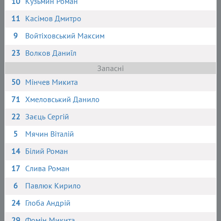
10
Кузьмин Роман
11
Касімов Дмитро
9
Войтіховський Максим
23
Волков Даниїл
Запасні
50
Мінчев Микита
71
Хмеловський Данило
22
Заєць Сергій
5
Мячин Віталій
14
Білий Роман
17
Слива Роман
6
Павлюк Кирило
24
Глоба Андрій
29
Фомін Микита