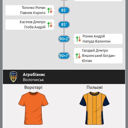
Толочко Роман
85'
Павлюк Кирило
Касімов Дмитро
85'
Глоба Андрій
Різник Андрій
90+2'
Напуда Валентин
Галадей Дмитро
90+7'
Вишинський Богдан-
Юліан
Агробізнес
Волочиськ
Воротарі
Польові