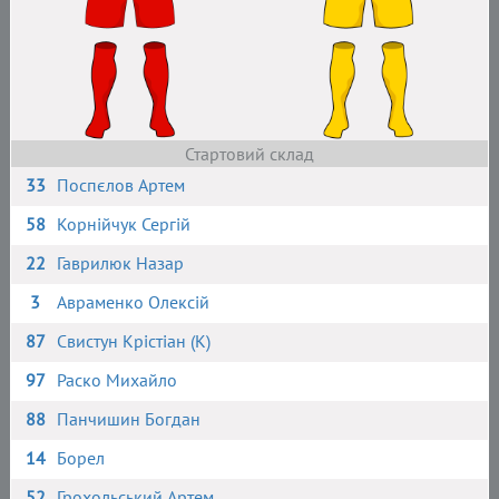
Стартовий склад
33
Поспєлов Артем
58
Корнійчук Сергій
22
Гаврилюк Назар
3
Авраменко Олексій
87
Свистун Крістіан (К)
97
Раско Михайло
88
Панчишин Богдан
14
Борел
52
Грохольський Артем