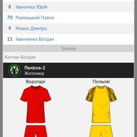
8
Іваночко Юрій
70
Малецький Павло
9
Рожко Дмитро
11
Іванченко Богдан
Тренер
Костик Богдан
Полісся-2
Житомир
Воротарі
Польові