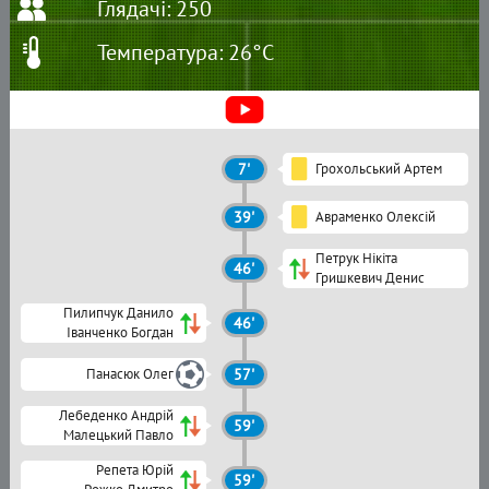
Глядачі: 250
Температура: 26°C
7'
Грохольський Артем
39'
Авраменко Олексій
Петрук Нікіта
46'
Гришкевич Денис
Пилипчук Данило
46'
Іванченко Богдан
Панасюк Олег
57'
Лебеденко Андрій
59'
Малецький Павло
Репета Юрій
59'