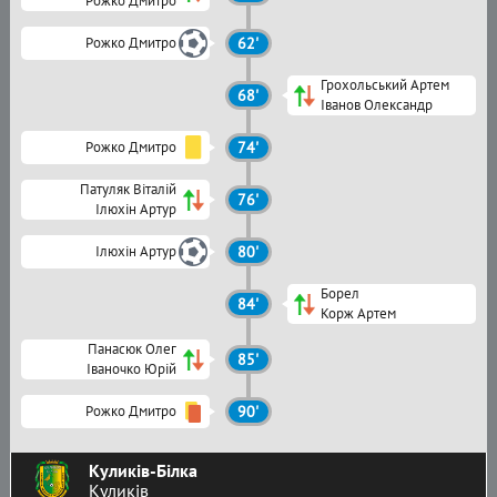
Рожко Дмитро
Рожко Дмитро
62'
Грохольський Артем
68'
Іванов Олександр
Рожко Дмитро
74'
Патуляк Віталій
76'
Ілюхін Артур
Ілюхін Артур
80'
Борел
84'
Корж Артем
Панасюк Олег
85'
Іваночко Юрій
Рожко Дмитро
90'
Куликів-Білка
Куликів