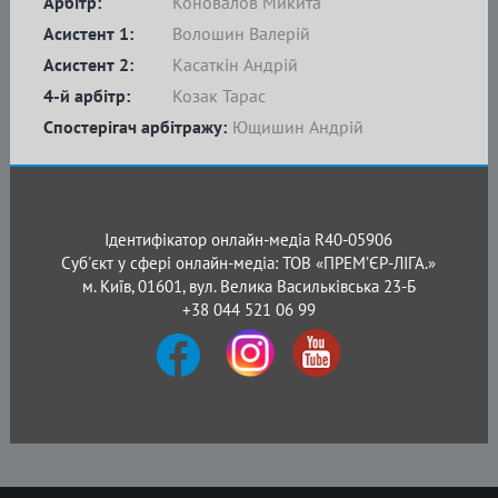
Арбітр:
Коновалов Микита
Асистент 1:
Волошин Валерій
Асистент 2:
Касаткін Андрій
4-й арбітр:
Козак Тарас
Спостерігач арбітражу:
Ющишин Андрій
Ідентифікатор онлайн-медіа R40-05906
Суб'єкт у сфері онлайн-медіа: ТОВ «ПРЕМ’ЄР-ЛІГА.»
м. Київ, 01601, вул. Велика Васильківська 23-Б
+38 044 521 06 99