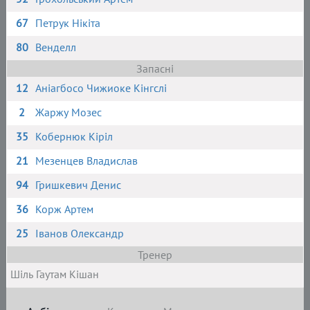
67
Петрук Нікіта
80
Венделл
Запасні
12
Аніагбосо Чижиоке Кінгслі
2
Жаржу Мозес
35
Кобернюк Кіріл
21
Мезенцев Владислав
94
Гришкевич Денис
36
Корж Артем
25
Іванов Олександр
Тренер
Шіль Гаутам Кішан