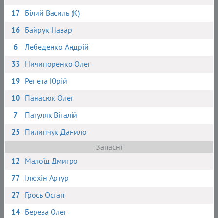
17
Білий Василь (К)
16
Байрук Назар
6
Лебеденко Андрій
33
Ничипоренко Олег
19
Репета Юрій
10
Панасюк Олег
7
Патуляк Віталій
25
Пилипчук Данило
Запасні
12
Малоїд Дмитро
77
Ілюхін Артур
27
Грось Остап
14
Береза Олег