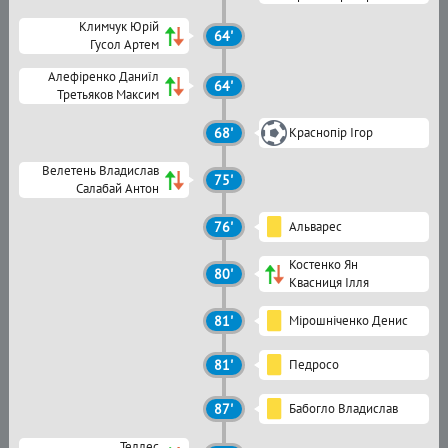
Климчук Юрій
64'
Гусол Артем
Алефіренко Даниїл
64'
Третьяков Максим
68'
Краснопір Ігор
Велетень Владислав
75'
Салабай Антон
76'
Альварес
Костенко Ян
80'
Квасниця Ілля
81'
Мірошніченко Денис
81'
Педросо
87'
Бабогло Владислав
Теллес