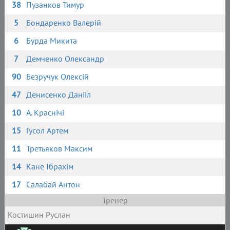
38
Пузанков Тимур
5
Бондаренко Валерій
6
Бурда Микита
7
Демченко Олександр
90
Безручук Олексій
47
Денисенко Данііл
10
А. Краснічі
15
Гусол Артем
11
Третьяков Максим
14
Кане Ібрахім
17
Салабай Антон
Тренер
Костишин Руслан