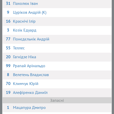
31
Пахолюк Іван
9
Цуріков Андрій (К)
16
Краснічі Ілір
3
Козік Едуард
77
Понєдєльнік Андрій
55
Теллес
20
Гагнідзе Ніка
99
Ррапай Арінальдо
8
Велетень Владислав
70
Климчук Юрій
19
Алефіренко Даниїл
Запасні
1
Мацапура Дмитро