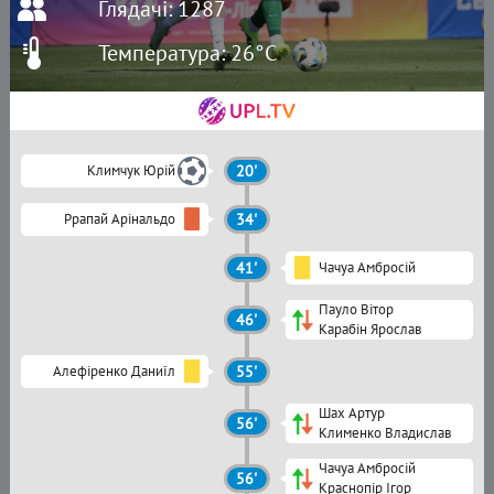
Глядачі: 1287
Температура: 26°C
Климчук Юрій
20'
Ррапай Арінальдо
34'
41'
Чачуа Амбросій
Пауло Вітор
46'
Карабін Ярослав
Алефіренко Даниїл
55'
Шах Артур
56'
Клименко Владислав
Чачуа Амбросій
56'
Краснопір Ігор