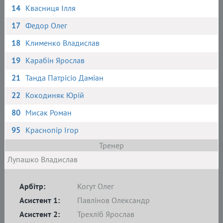
14
Квасниця Ілля
17
Федор Олег
18
Клименко Владислав
19
Карабін Ярослав
21
Танда Патрісіо Даміан
22
Кокодиняк Юрій
80
Мисак Роман
95
Краснопір Ігор
Тренер
Лупашко Владислав
Арбітр:
Когут Олег
Асистент 1:
Павлінов Олександр
Асистент 2:
Трехліб Ярослав