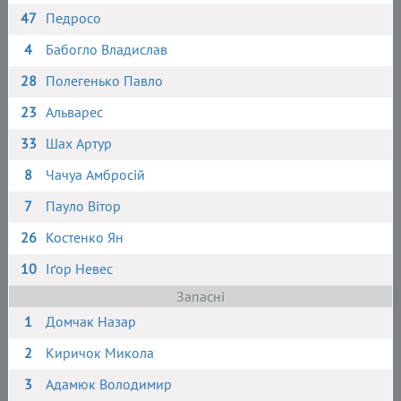
47
Педросо
4
Бабогло Владислав
28
Полегенько Павло
23
Альварес
33
Шах Артур
8
Чачуа Амбросій
7
Пауло Вітор
26
Костенко Ян
10
Іґор Невес
Запасні
1
Домчак Назар
2
Киричок Микола
3
Адамюк Володимир