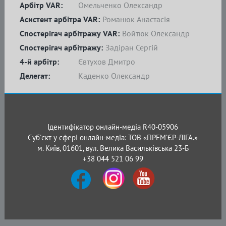
Арбітр VAR:
Омельченко Олександр
Асистент арбітра VAR:
Романюк Анастасія
Спостерігач арбітражу VAR:
Войтюк Олександр
Спостерігач арбітражу:
Задіран Сергій
4-й арбітр:
Євтухов Дмитро
Делегат:
Каденко Олександр
Ідентифікатор онлайн-медіа R40-05906
Суб'єкт у сфері онлайн-медіа: ТОВ «ПРЕМ’ЄР-ЛІГА.»
м. Київ, 01601, вул. Велика Васильківська 23-Б
+38 044 521 06 99