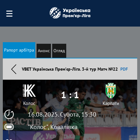
Рапорт арбітра
Анонс
Огляд
VBET Українська Премʼєр-Ліга. 3-й тур Матч №22
PDF
1 : 1
Колос
Карпати
16.08.2025. Субота, 15:30
"Колос", Ковалівка