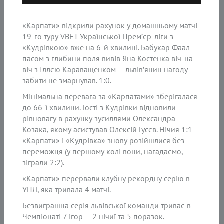
«Карпати» в
ідкрили рахунок у домашньому матчі
19-го туру
VBET
Української Прем’єр-ліги з
«Кудрівкою» вже
на 6-й хвилині.
Бабукар
Фаал
пасом з глибини поля вив
ів Яна Костенка віч-на-
віч з Іллєю Караващенком — львів’янин нагоду
забити не змарнував. 1:0.
Мінімальна перевага за «Карпатами» зберігалася
до 66-ї хвилини. Гості з Кудрівки відновили
рівновагу в рахунку зусиллями Олександра
Козака, якому асистував Олексій Гусєв. Нічия 1:1 -
«Карпати» і «Кудрівка» знову розійшлися без
переможця (у першому колі вони, нагадаємо,
зіграли 2:2).
«Карпати» перервали клубну рекордну серію в
УПЛ, яка тривала 4 матчі.
Безвиграшна серія львівської команди триває в
Чемпіонаті 7 ігор — 2 нічиї та 5 поразок.