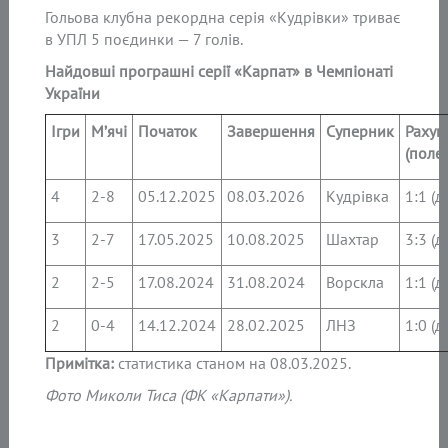
Гольова клубна рекордна серія «Кудрівки» триває
в УПЛ 5 поєдинки — 7 голів.
Найдовші програшні серії «Карпат» в Чемпіонаті
України
Ігри
М’ячі
Початок
Завершення
Суперник
Рахун
(поле)
4
2-8
05.12.2025
08.03.2026
Кудрівка
1:1 (д
3
2-7
17.05.2025
10.08.2025
Шахтар
3:3 (д
2
2-5
17.08.2024
31.08.2024
Ворскла
1:1 (д
2
0-4
14.12.2024
28.02.2025
ЛНЗ
1:0 (д
Примітка:
статистика станом на 08.03.2025.
Фото Миколи Тиса (ФК «Карпати»).