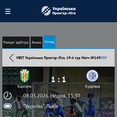
Огляд
Рапорт арбітра
Анонс
VBET Українська Премʼєр-Ліга. 19-й тур Матч №149
PDF
1 : 1
Карпати
Кудрівка
08.03.2026. Неділя, 15:30
"Україна", Львів