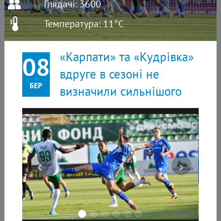
Глядачі: 3600
Температура: 11°C
«Карпати» та «Кудрівка»
08
вдруге в сезоні не
БЕР
визначили сильнішого
‹
›