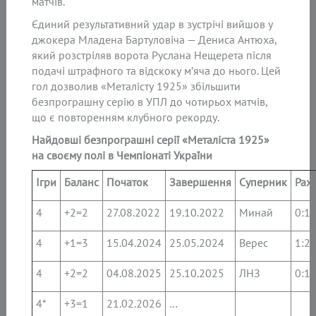
матчів.
Єдиний результативний удар в зустрічі вийшов у
джокера Младена Бартуловіча — Дениса Антюха,
який розстріляв ворота Руслана Нещерета після
подачі штрафного та відскоку м’яча до нього. Цей
гол дозволив «Металісту 1925» збільшити
безпрограшну серію в УПЛ до чотирьох матчів,
що є повторенням клубного рекорду.
Найдовші безпрограшні серії «Металіста 1925»
на своєму полі в Чемпіонаті України
Ігри
Баланс
Початок
Завершення
Суперник
Рах
4
+2=2
27.08.2022
19.10.2022
Минай
0:1
4
+1=3
15.04.2024
25.05.2024
Верес
1:2
4
+2=2
04.08.2025
25.10.2025
ЛНЗ
0:1
4*
+3=1
21.02.2026
…