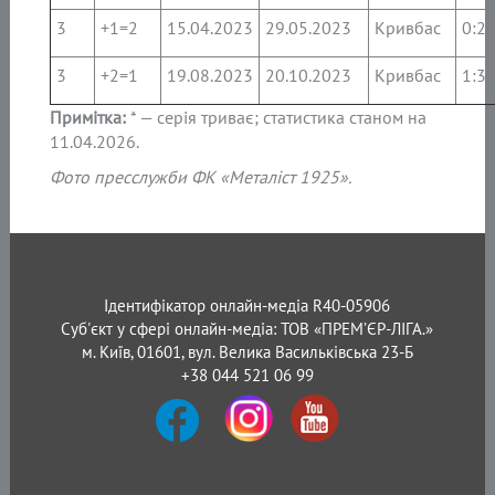
3
+1=2
15.04.2023
29.05.2023
Кривбас
0:2
3
+2=1
19.08.2023
20.10.2023
Кривбас
1:3
Примітка:
* — серія триває; статистика станом на
11.04.2026.
Фото пресслужби ФК «Металіст 1925».
Ідентифікатор онлайн-медіа R40-05906
Суб'єкт у сфері онлайн-медіа: ТОВ «ПРЕМ’ЄР-ЛІГА.»
м. Київ, 01601, вул. Велика Васильківська 23-Б
+38 044 521 06 99