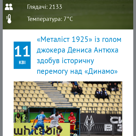
Глядачі: 2133
Температура: 7°C
«Металіст 1925» із голом
11
джокера Дениса Антюха
здобув історичну
КВІ
перемогу над «Динамо»
‹
›