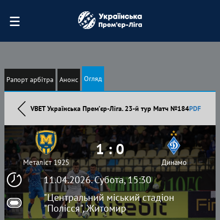
Огляд
Рапорт арбітра
Анонс
VBET Українська Премʼєр-Ліга. 23-й тур Матч №184
PDF
1 : 0
Металіст 1925
Динамо
11.04.2026. Субота, 15:30
"Центральний міський стадіон
"Полісся", Житомир