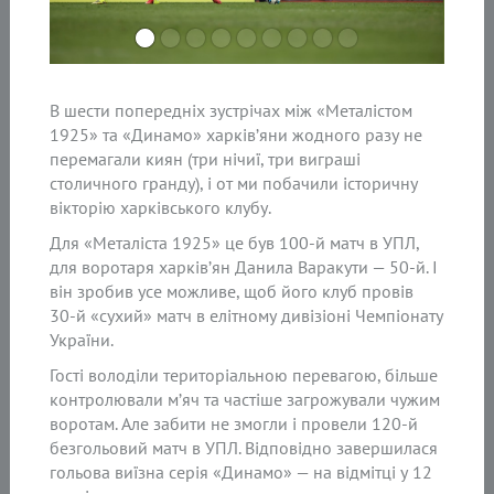
В шести попередніх зустрічах між «Металістом
1925» та «Динамо» харків’яни жодного разу не
перемагали киян (три нічиї, три виграші
столичного гранду), і от ми побачили історичну
вікторію харківського клубу.
Для «Металіста 1925» це був 100-й матч в УПЛ,
для воротаря харків’ян Данила Варакути — 50-й. І
він зробив усе можливе, щоб його клуб провів
30-й «сухий» матч в елітному дивізіоні Чемпіонату
України.
Гості володіли територіальною перевагою, більше
контролювали м’яч та частіше загрожували чужим
воротам. Але забити не змогли і провели 120-й
безгольовий матч в УПЛ. Відповідно завершилася
гольова виїзна серія «Динамо» — на відмітці у 12