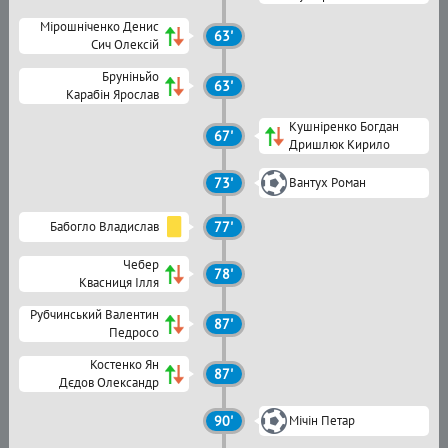
Мірошніченко Денис
63'
Сич Олексій
Бруніньйо
63'
Карабін Ярослав
Кушніренко Богдан
67'
Дришлюк Кирило
73'
Вантух Роман
Бабогло Владислав
77'
Чебер
78'
Квасниця Ілля
Рубчинський Валентин
87'
Педросо
Костенко Ян
87'
Дєдов Олександр
90'
Мічін Петар