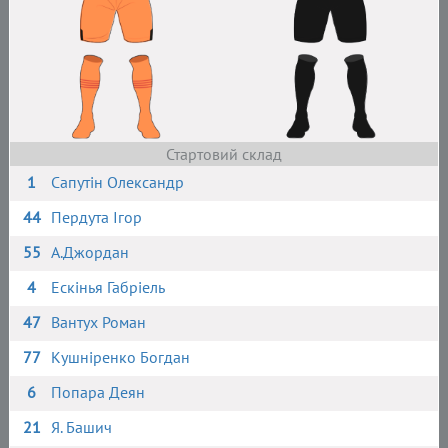
Стартовий склад
1
Сапутін Олександр
44
Пердута Ігор
55
А.Джордан
4
Ескінья Габріель
47
Вантух Роман
77
Кушніренко Богдан
6
Попара Деян
21
Я. Башич