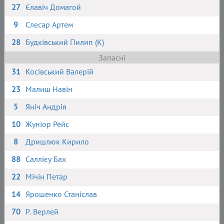
27
Єлавіч Домагой
9
Слесар Артем
28
Будківський Пилип (К)
Запасні
31
Косівський Валерій
23
Малиш Навін
5
Яніч Андрія
10
Жуніор Рейс
8
Дришлюк Кирило
88
Саллієу Бах
22
Мічін Петар
14
Ярошенко Станіслав
70
Р. Верлей