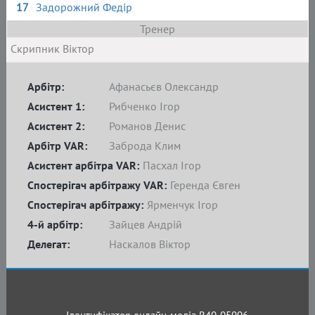
17
Задорожний Федір
Тренер
Скрипник Віктор
Арбітр:
Афанасьєв Олександр
Асистент 1:
Рибченко Ігор
Асистент 2:
Романов Денис
Арбітр VAR:
Заброда Клим
Асистент арбітра VAR:
Пасхал Ігор
Спостерігач арбітражу VAR:
Геренда Євген
Спостерігач арбітражу:
Ярменчук Ігор
4-й арбітр:
Зайцев Андрій
Делегат:
Наскалов Віктор