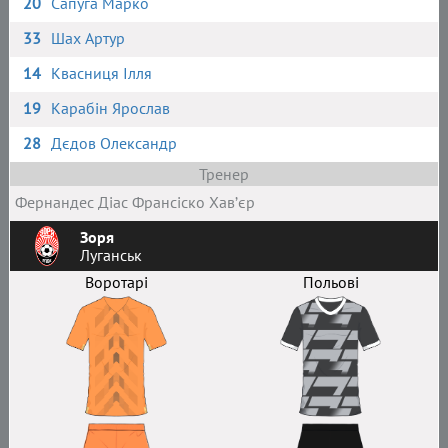
20
Сапуга Марко
33
Шах Артур
14
Квасниця Ілля
19
Карабін Ярослав
28
Дєдов Олександр
Тренер
Фернандес Діас Франсіско Хав’єр
Зоря
Луганськ
Воротарі
Польові