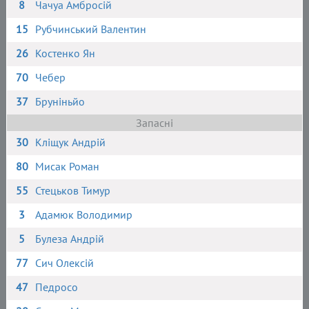
8
Чачуа Амбросій
15
Рубчинський Валентин
26
Костенко Ян
70
Чебер
37
Бруніньйо
Запасні
30
Кліщук Андрій
80
Мисак Роман
55
Стецьков Тимур
3
Адамюк Володимир
5
Булеза Андрій
77
Сич Олексій
47
Педросо