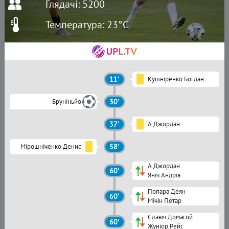
Глядачі: 5200
Температура: 23°C
11'
Кушніренко Богдан
Бруніньйо
30'
37'
А.Джордан
Мірошніченко Денис
58'
А.Джордан
60'
Яніч Андрія
Попара Деян
60'
Мічін Петар
Єлавіч Домагой
60'
Жуніор Рейс