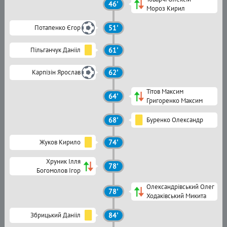
46'
Мороз Кирил
Потапенко Єгор
51'
Пільганчук Данііл
61'
Карпізін Ярослав
62'
Тітов Максим
64'
Григоренко Максим
68'
Буренко Олександр
Жуков Кирило
74'
Хруник Ілля
78'
Богомолов Ігор
Олександрівський Олег
78'
Ходаківський Микита
Збрицький Данііл
84'