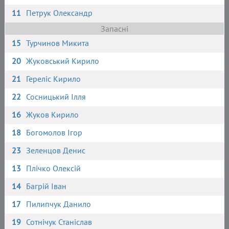
11
Петрук Олександр
Запасні
15
Турчинов Микита
20
Жуковський Кирило
21
Гереліс Кирило
22
Сосницький Ілля
16
Жуков Кирило
18
Богомолов Ігор
23
Зеленцов Денис
13
Плічко Олексій
14
Багрій Іван
17
Пилипчук Данило
19
Сотнічук Станіслав