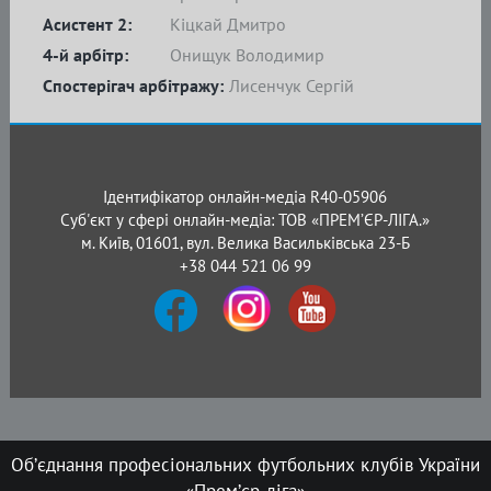
Асистент 2:
Кіцкай Дмитро
4-й арбітр:
Онищук Володимир
Спостерігач арбітражу:
Лисенчук Сергій
Ідентифікатор онлайн-медіа R40-05906
Суб'єкт у сфері онлайн-медіа: ТОВ «ПРЕМ’ЄР-ЛІГА.»
м. Київ, 01601, вул. Велика Васильківська 23-Б
+38 044 521 06 99
Об’єднання професіональних футбольних клубів України