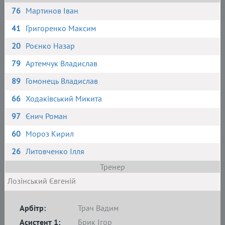
76
Мартинов Іван
41
Григоренко Максим
20
Роєнко Назар
79
Артемчук Владислав
89
Гомонець Владислав
66
Ходаківський Микита
97
Єнич Роман
60
Мороз Кирил
26
Литовченко Ілля
Тренер
Лозінський Євгеній
Арбітр:
Трач Вадим
Асистент 1:
Брик Ігор