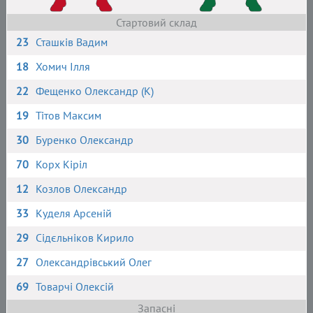
Стартовий склад
23
Сташків Вадим
18
Хомич Ілля
22
Фещенко Олександр (К)
19
Тітов Максим
30
Буренко Олександр
70
Корх Кіріл
12
Козлов Олександр
33
Куделя Арсеній
29
Сідєльніков Кирило
27
Олександрівський Олег
69
Товарчі Олексій
Запасні