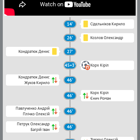
14'
Сідєльніков Кирило
26'
Козлов Олександр
Кондратюк Денис
27'
45+3'
Корх Кіріл
Кондратюк Денис
46'
Жуков Кирило
Корх Кіріл
46'
Єнич Роман
Павлученко Андрій
46'
Плічко Олексій
Петрук Олександр
46'
Багрій Іван
Товарчі Олексій