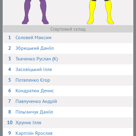
Стартовий склад
1
Соловей Максим
2
Збрицький Данііл
3
Ткаченко Руслан (К)
4
Засовіцький Ілля
5
Потапенко Єгор
6
Кондратюк Денис
7
Павлученко Андрій
8
Пільганчук Данііл
10
Хруник Ілля
9
Карпізін Ярослав