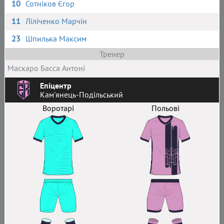
10
Сотніков Єгор
11
Ліліченко Марчін
23
Шпилька Максим
Тренер
Маскаро Басса Антоні
Епіцентр
Кам'янець-Подільський
Воротарі
Польові