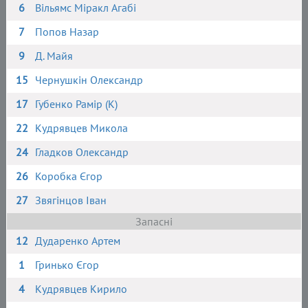
6
Вільямс Міракл Агабі
7
Попов Назар
9
Д. Майя
15
Чернушкін Олександр
17
Губенко Рамір (К)
22
Кудрявцев Микола
24
Гладков Олександр
26
Коробка Єгор
27
Звягінцов Іван
Запасні
12
Дударенко Артем
1
Гринько Єгор
4
Кудрявцев Кирило