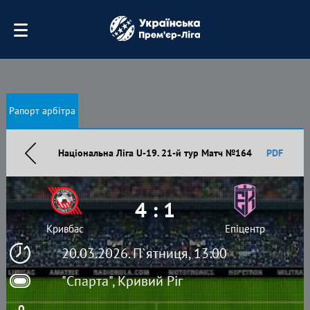
Рапорт арбітра
Національна Ліга U-19. 21-й тур Матч №164
PDF
4 : 1
Кривбас
Епіцентр
20.03.2026. П`ятниця, 13:00
"Спарта", Кривий Ріг