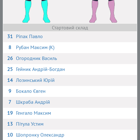
Стартовий склад
31
Ріпак Павло
8
Рубан Максим (К)
26
Огородник Василь
25
Гейник Андрій-Богдан
14
Лозинський Юрій
9
Бокало Євген
7
Шкраба Андрій
19
Генгало Максим
13
Пітула Устим
10
Шопронку Олександр