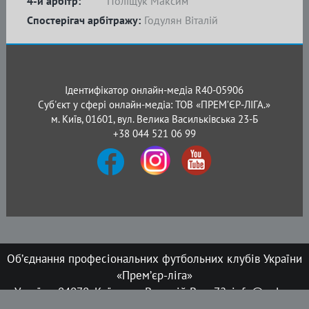
4-й арбітр:
Поліщук Максим
Спостерігач арбітражу:
Годулян Віталій
Ідентифікатор онлайн-медіа R40-05906
Суб'єкт у сфері онлайн-медіа: ТОВ «ПРЕМ’ЄР-ЛІГА.»
м. Київ, 01601, вул. Велика Васильківська 23-Б
+38 044 521 06 99
Об’єднання професіональних футбольних клубів України
«Прем’єр-ліга»
Україна, 04070, Київ, вул. Верхній Вал, 72, info@upl.ua
Всі права захищені © 2008-2026