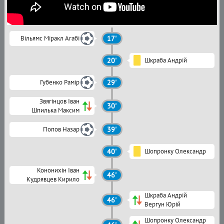
Вільямс Міракл Агабі
17'
20'
Шкраба Андрій
Губенко Рамір
29'
Звягінцов Іван
30'
Шпилька Максим
Попов Назар
39'
40'
Шопронку Олександр
Кононихін Іван
46'
Кудрявцев Кирило
Шкраба Андрій
46'
Вергун Юрій
Шопронку Олександр