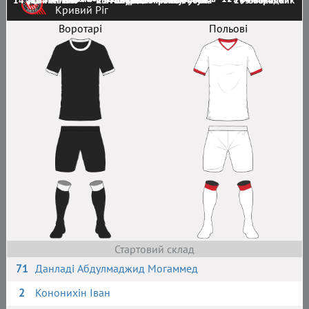
14 Лозинський
19 Генгало
25 Гейник
11 Гавура
7 Шкраба
10 Шопронку
31 Ріпак
13 Пітула
8 Рубан
26 Огородник
9 Бокало
Кривий Ріг
Воротарі
Польові
Стартовий склад
71
Данладі Абдулмаджид Могаммед
2
Кононихін Іван