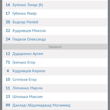
16
Бутенко Тимур (К)
17
Губенко Рамір
20
Боднар Матвій
22
Кудрявцев Микола
24
Гладков Олександр
Запасні
12
Дударенко Артем
71
Гринько Єгор
4
Кудрявцев Кирило
10
Сотніков Єгор
11
Ліліченко Марчін
23
Шпилька Максим
99
Данладі Абдулмаджид Могаммед