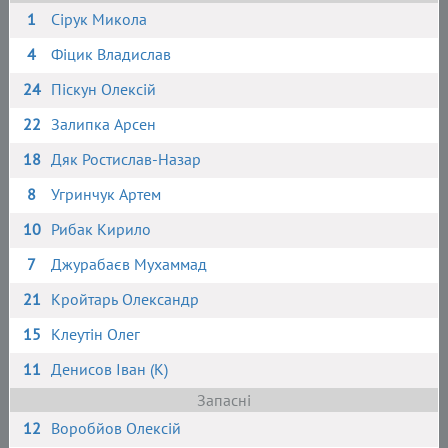
1
Сірук Микола
4
Фіцик Владислав
24
Піскун Олексій
22
Залипка Арсен
18
Дяк Ростислав-Назар
8
Угринчук Артем
10
Рибак Кирило
7
Джурабаєв Мухаммад
21
Кройтарь Олександр
15
Клеутін Олег
11
Денисов Іван (К)
Запасні
12
Воробйов Олексій