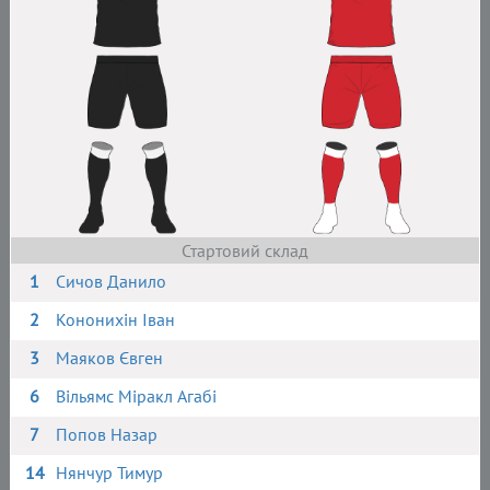
Стартовий склад
1
Сичов Данило
2
Кононихін Іван
3
Маяков Євген
6
Вільямс Міракл Агабі
7
Попов Назар
14
Нянчур Тимур