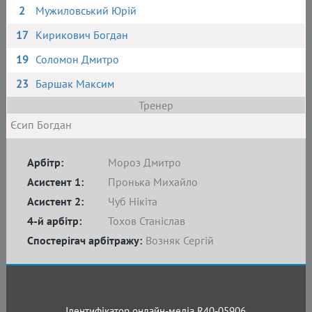
2
Мужиловський Юрій
17
Кирикович Богдан
19
Соломон Дмитро
23
Баршак Максим
Тренер
Єсип Богдан
Арбітр:
Мороз Дмитро
Асистент 1:
Пронька Михайло
Асистент 2:
Чуб Нікіта
4-й арбітр:
Тохов Станіслав
Спостерігач арбітражу:
Возняк Сергій
Ідентифікатор онлайн-медіа R40-05906