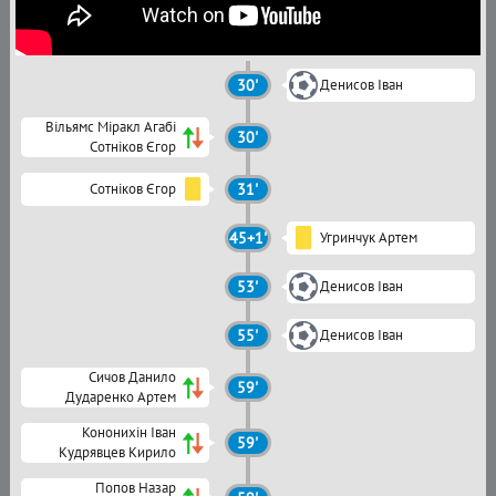
30'
Денисов Іван
Вільямс Міракл Агабі
30'
Сотніков Єгор
Сотніков Єгор
31'
45+1'
Угринчук Артем
53'
Денисов Іван
55'
Денисов Іван
Сичов Данило
59'
Дударенко Артем
Кононихін Іван
59'
Кудрявцев Кирило
Попов Назар