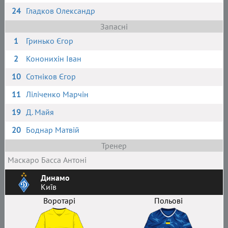
24
Гладков Олександр
Запасні
1
Гринько Єгор
2
Кононихін Іван
10
Сотніков Єгор
11
Ліліченко Марчін
19
Д. Майя
20
Боднар Матвій
Тренер
Маскаро Басса Антоні
Динамо
Київ
Воротарі
Польові