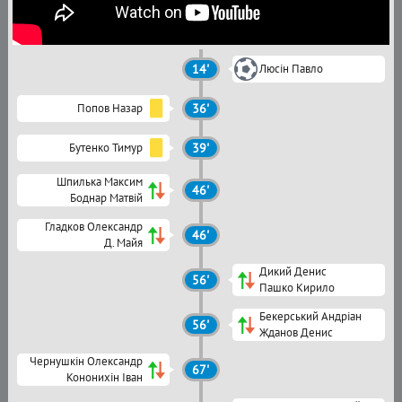
14'
Люсін Павло
Попов Назар
36'
Бутенко Тимур
39'
Шпилька Максим
46'
Боднар Матвій
Гладков Олександр
46'
Д. Майя
Дикий Денис
56'
Пашко Кирило
Бекерський Андріан
56'
Жданов Денис
Чернушкін Олександр
67'
Кононихін Іван