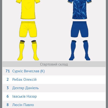
Стартовий склад
71
Суркіс Вячеслав (К)
2
Рибак Олексій
3
Дехтяр Даніель
6
Іваськів Назар
8
Люсін Павло