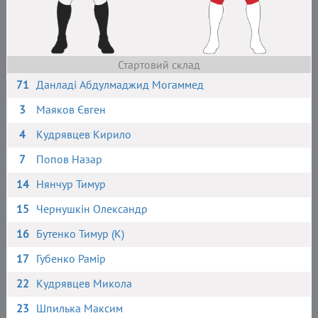
Стартовий склад
71
Данладі Абдулмаджид Могаммед
3
Маяков Євген
4
Кудрявцев Кирило
7
Попов Назар
14
Нянчур Тимур
15
Чернушкін Олександр
16
Бутенко Тимур (К)
17
Губенко Рамір
22
Кудрявцев Микола
23
Шпилька Максим