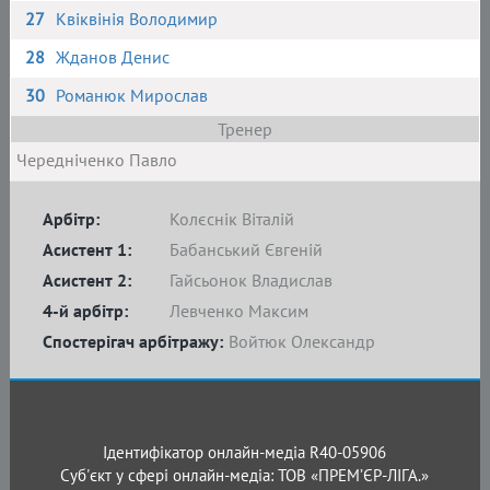
27
Квіквінія Володимир
28
Жданов Денис
30
Романюк Мирослав
Тренер
Чередніченко Павло
Арбітр:
Колєснік Віталій
Асистент 1:
Бабанський Євгеній
Асистент 2:
Гайсьонок Владислав
4-й арбітр:
Левченко Максим
Спостерігач арбітражу:
Войтюк Олександр
Ідентифікатор онлайн-медіа R40-05906
Суб'єкт у сфері онлайн-медіа: ТОВ «ПРЕМ’ЄР-ЛІГА.»