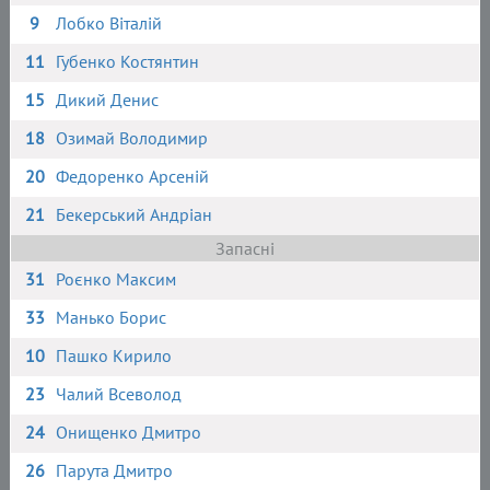
9
Лобко Віталій
11
Губенко Костянтин
15
Дикий Денис
18
Озимай Володимир
20
Федоренко Арсеній
21
Бекерський Андріан
Запасні
31
Роєнко Максим
33
Манько Борис
10
Пашко Кирило
23
Чалий Всеволод
24
Онищенко Дмитро
26
Парута Дмитро