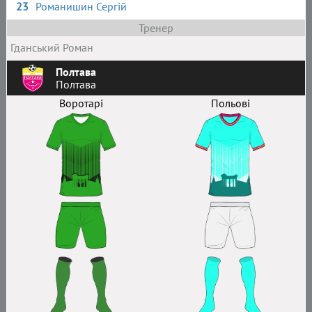
23
Романишин Сергій
Тренер
Гданський Роман
Полтава
Полтава
Воротарі
Польові