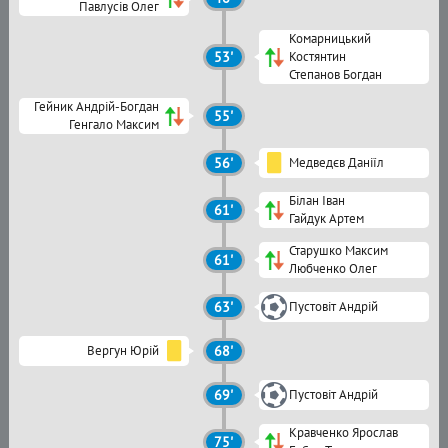
Павлусів Олег
Комарницький
53'
Костянтин
Степанов Богдан
Гейник Андрій-Богдан
55'
Генгало Максим
56'
Медведєв Даніїл
Білан Іван
61'
Гайдук Артем
Старушко Максим
61'
Любченко Олег
63'
Пустовіт Андрій
Вергун Юрій
68'
69'
Пустовіт Андрій
Кравченко Ярослав
75'