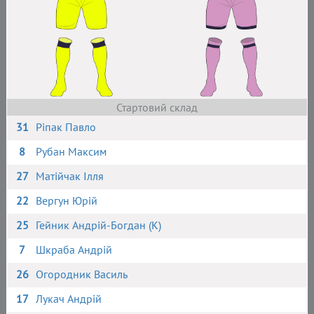
Стартовий склад
31
Ріпак Павло
8
Рубан Максим
27
Матійчак Ілля
22
Вергун Юрій
25
Гейник Андрій-Богдан (К)
7
Шкраба Андрій
26
Огородник Василь
17
Лукач Андрій