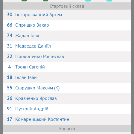
Стартовий склад
30
Безпрозванний Артем
66
Опришко Захар
74
Жадан Ілля
31
Медведєв Даніїл
22
Прокопенко Ростислав
4
Троян Євгеній
18
Білан Іван
55
Старушко Максим (К)
26
Кравченко Ярослав
91
Пустовіт Андрій
17
Комарницький Костянтин
Запасні