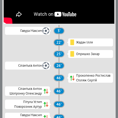
Гавура Максим
3'
22'
Жадан Ілля
25'
Опришко Захар
Сілантьєв Антон
26'
Прокопенко Ростислав
46'
Столяж Сергій
Сілантьєв Антон
46'
Шопронку Олександр
Пітула Устим
46'
Поворозник Артур
Гавура Максим
46'