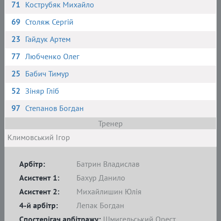
71
Кострубяк Михайло
69
Столяж Сергій
23
Гайдук Артем
77
Любченко Олег
25
Бабич Тимур
52
Зіняр Гліб
97
Степанов Богдан
Тренер
Климовський Ігор
Арбітр:
Батрин Владислав
Асистент 1:
Бахур Данило
Асистент 2:
Михайлишин Юлія
4-й арбітр:
Лепак Богдан
Спостерігач арбітражу:
Шмигельський Орест