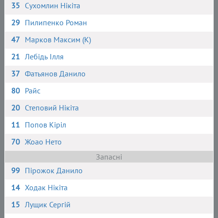
35
Сухомлин Нікіта
29
Пилипенко Роман
47
Марков Максим (К)
21
Лебідь Ілля
37
Фатьянов Данило
80
Райс
20
Степовий Нікіта
11
Попов Кіріл
70
Жоао Нето
Запасні
99
Пірожок Данило
14
Ходак Нікіта
15
Лущик Сергій