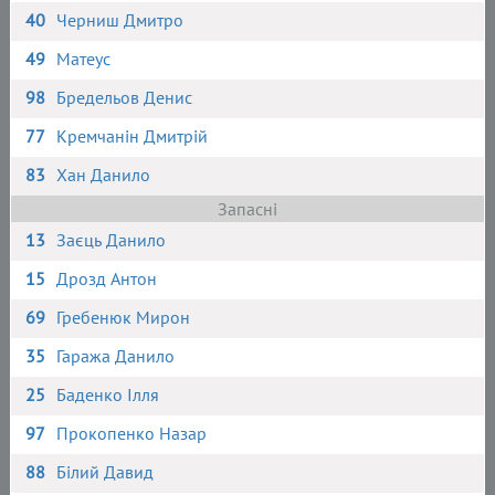
40
Черниш Дмитро
49
Матеус
98
Бредельов Денис
77
Кремчанін Дмитрій
83
Хан Данило
Запасні
13
Заєць Данило
15
Дрозд Антон
69
Гребенюк Мирон
35
Гаража Данило
25
Баденко Ілля
97
Прокопенко Назар
88
Білий Давид