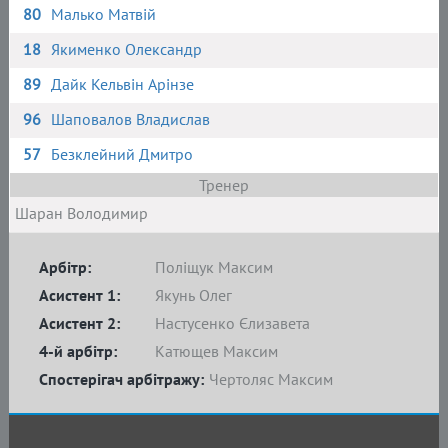
80
Малько Матвій
18
Якименко Олександр
89
Дайк Кельвін Арінзе
96
Шаповалов Владислав
57
Безклейний Дмитро
Тренер
Шаран Володимир
Арбітр:
Поліщук Максим
Асистент 1:
Якунь Олег
Асистент 2:
Настусенко Єлизавета
4-й арбітр:
Катющев Максим
Спостерігач арбітражу:
Чертоляс Максим