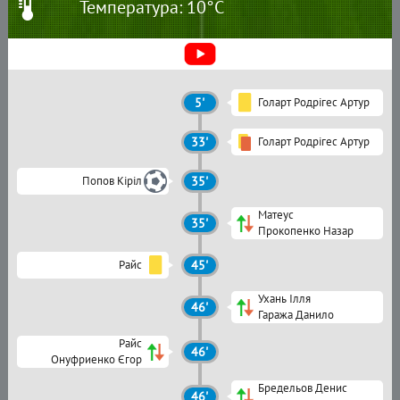
Температура: 10°C
5'
Голарт Родрігес Артур
33'
Голарт Родрігес Артур
Попов Кіріл
35'
Матеус
35'
Прокопенко Назар
Райс
45'
Ухань Ілля
46'
Гаража Данило
Райс
46'
Онуфриенко Єгор
Бредельов Денис
46'