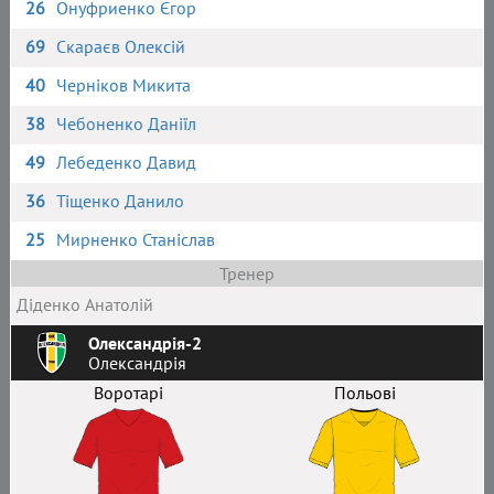
26
Онуфриенко Єгор
69
Скараєв Олексій
40
Черніков Микита
38
Чебоненко Даніїл
49
Лебеденко Давид
36
Тіщенко Данило
25
Мирненко Станіслав
Тренер
Діденко Анатолій
Олександрія-2
Олександрія
Воротарі
Польові