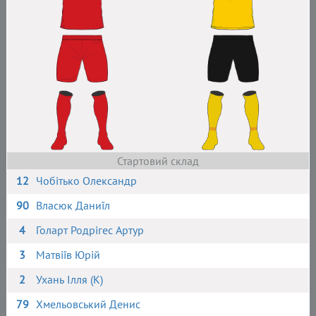
Стартовий склад
12
Чобітько Олександр
90
Власюк Даниїл
4
Голарт Родрігес Артур
3
Матвіїв Юрій
2
Ухань Ілля (К)
79
Хмельовський Денис