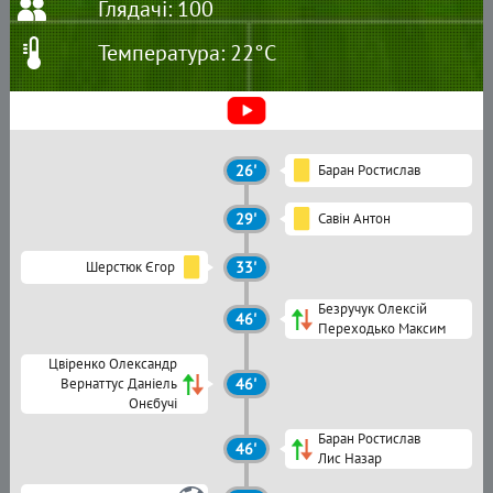
Глядачі: 100
Температура: 22°C
26'
Баран Ростислав
29'
Савін Антон
Шерстюк Єгор
33'
Безручук Олексій
46'
Переходько Максим
Цвіренко Олександр
Вернаттус Даніель
46'
Онєбучі
Баран Ростислав
46'
Лис Назар