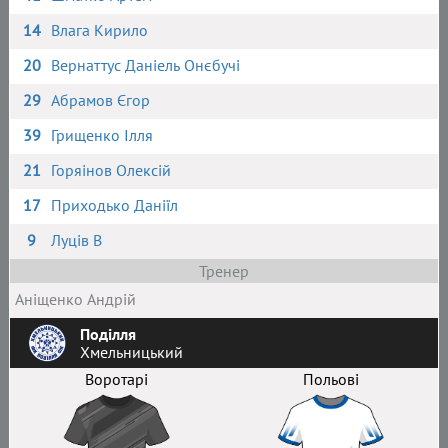
14
Влага Кирило
20
Вернаттус Даніель Онєбучі
29
Абрамов Єгор
39
Грищенко Ілля
21
Горяінов Олексій
17
Приходько Даніїл
9
Луців В
Тренер
Аніщенко Андрій
Поділля
Хмельницький
Воротарі
Польові