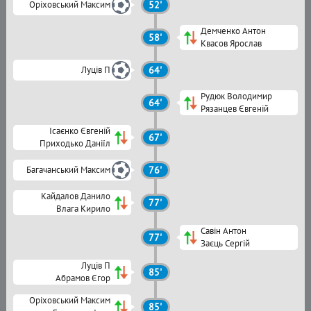
Оріховський Максим
52'
Демченко Антон
58'
Квасов Ярослав
Луців П
64'
Рудюк Володимир
64'
Рязанцев Євгеній
Ісаєнко Євгеній
67'
Приходько Даніїл
Багачанський Максим
76'
Кайдалов Данило
77'
Влага Кирило
Савін Антон
77'
Заєць Сергій
Луців П
85'
Абрамов Єгор
Оріховський Максим
85'