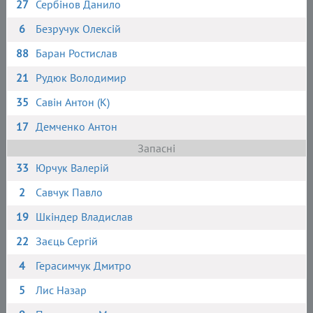
27
Сербінов Данило
6
Безручук Олексій
88
Баран Ростислав
21
Рудюк Володимир
35
Савін Антон (К)
17
Демченко Антон
Запасні
33
Юрчук Валерій
2
Савчук Павло
19
Шкіндер Владислав
22
Заєць Сергій
4
Герасимчук Дмитро
5
Лис Назар