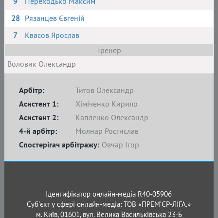
9
Переходько Максим
28
Рязанцев Євгеній
7
Квасов Ярослав
Тренер
Воловик Олександр
Арбітр:
Титов Олександр
Асистент 1:
Хіміченко Кирило
Асистент 2:
Капленко Олександр
4-й арбітр:
Молнар Ростислав
Спостерігач арбітражу:
Овчар Ігор
Ідентифікатор онлайн-медіа R40-05906
Суб'єкт у сфері онлайн-медіа: ТОВ «ПРЕМ’ЄР-ЛІГА.»
м. Київ, 01601, вул. Велика Васильківська 23-Б