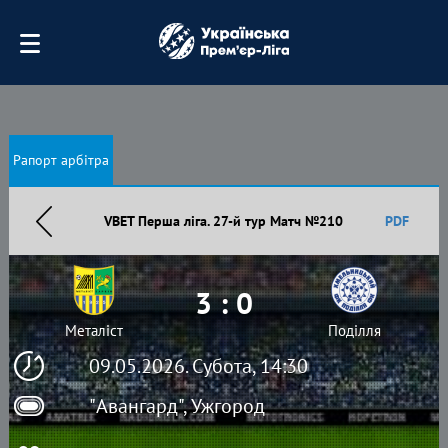
Рапорт арбітра
VBET Перша ліга. 27-й тур Матч №210
PDF
3 : 0
Металіст
Поділля
09.05.2026. Субота, 14:30
"Авангард", Ужгород