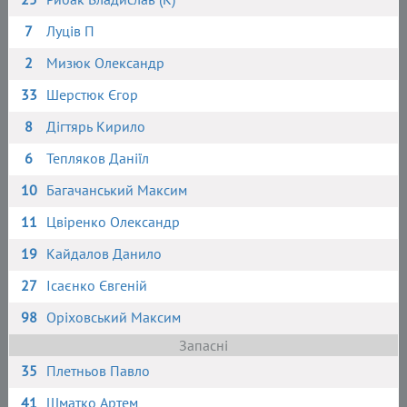
7
Луців П
2
Мизюк Олександр
33
Шерстюк Єгор
8
Дігтярь Кирило
6
Тепляков Даніїл
10
Багачанський Максим
11
Цвіренко Олександр
19
Кайдалов Данило
27
Ісаєнко Євгеній
98
Оріховський Максим
Запасні
35
Плетньов Павло
41
Шматко Артем